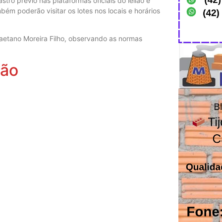
stro prévio nas plataformas oficiais do leilão e
bém poderão visitar os lotes nos locais e horários
 Caetano Moreira Filho, observando as normas
lão