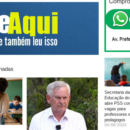
onadas
Secretaria da
Educação do
abre PSS com
vagas para
professores 
pedagogos
06/08/2026