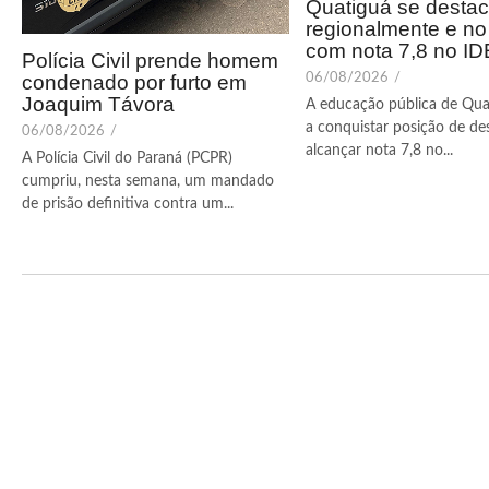
Quatiguá se desta
regionalmente e n
com nota 7,8 no I
Polícia Civil prende homem
condenado por furto em
06/08/2026
/
Joaquim Távora
A educação pública de Qua
a conquistar posição de de
06/08/2026
/
alcançar nota 7,8 no...
A Polícia Civil do Paraná (PCPR)
cumpriu, nesta semana, um mandado
de prisão definitiva contra um...