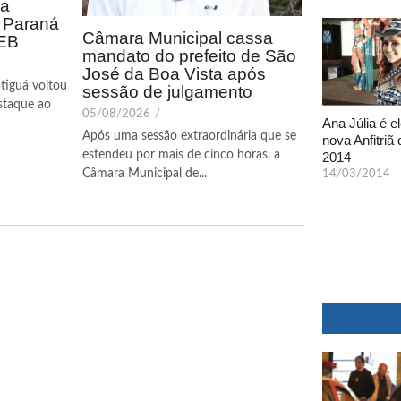
ca
o Paraná
Câmara Municipal cassa
DEB
mandato do prefeito de São
José da Boa Vista após
tiguá voltou
sessão de julgamento
staque ao
05/08/2026
/
Ana Júlia é el
Após uma sessão extraordinária que se
nova Anfitriã 
estendeu por mais de cinco horas, a
2014
Câmara Municipal de...
14/03/2014