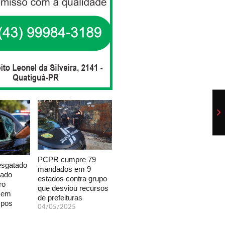
PCPR cumpre 79
esgatado
mandados em 9
xado
estados contra grupo
ro
que desviou recursos
a em
de prefeituras
mpos
04/05/2025