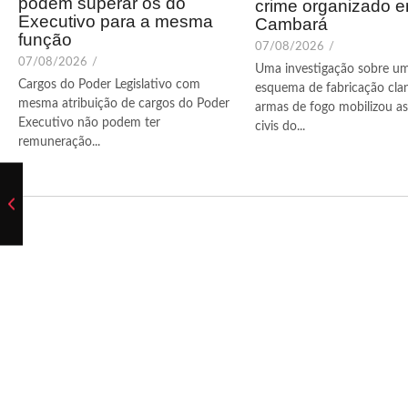
podem superar os do
crime organizado 
Executivo para a mesma
Cambará
função
07/08/2026
/
07/08/2026
/
Uma investigação sobre u
Cargos do Poder Legislativo com
esquema de fabricação cla
mesma atribuição de cargos do Poder
armas de fogo mobilizou as 
Executivo não podem ter
civis do...
remuneração...