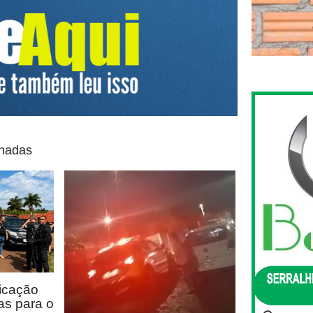
onadas
icação
as para o