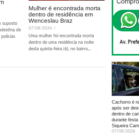
em
Mulher é encontrada morta
dentro de residência em
Wenceslau Braz
m suposto
07/08/2026
/
ndestina de
Uma mulher foi encontrada morta
polícias
dentro de uma residência na noite
desta quinta-feira (6), no bairro...
Cachorro é r
após ser dei
dentro de car
durante fest
Siqueira Ca
07/08/2026