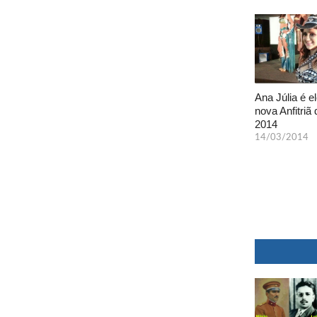
Ana Júlia é el
nova Anfitriã 
2014
14/03/2014