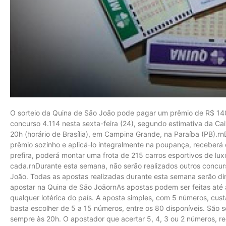
O sorteio da Quina de São João pode pagar um prêmio de R$ 14
concurso 4.114 nesta sexta-feira (24), segundo estimativa da Cai
20h (horário de Brasília), em Campina Grande, na Paraíba (PB).r
prêmio sozinho e aplicá-lo integralmente na poupança, receberá
prefira, poderá montar uma frota de 215 carros esportivos de lux
cada.rnDurante esta semana, não serão realizados outros concu
João. Todas as apostas realizadas durante esta semana serão dir
apostar na Quina de São JoãornAs apostas podem ser feitas até as
qualquer lotérica do país. A aposta simples, com 5 números, cust
basta escolher de 5 a 15 números, entre os 80 disponíveis. São s
sempre às 20h. O apostador que acertar 5, 4, 3 ou 2 números, re