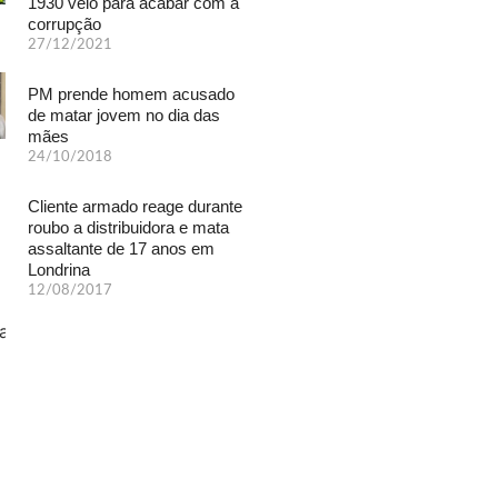
1930 veio para acabar com a
corrupção
27/12/2021
PM prende homem acusado
de matar jovem no dia das
mães
24/10/2018
Cliente armado reage durante
roubo a distribuidora e mata
assaltante de 17 anos em
Londrina
12/08/2017