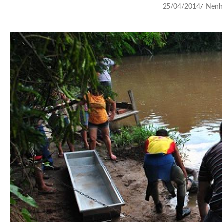
25/04/2014
Nenh
/