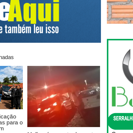
onadas
icação
as para o
em