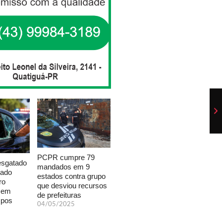
PCPR cumpre 79
esgatado
mandados em 9
xado
estados contra grupo
ro
que desviou recursos
a em
de prefeituras
mpos
04/05/2025