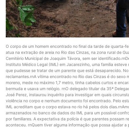
O corpo de um homem encontrado no final da tarde de quarta-fe
atua na extração de areia no Rio das Cinzas, na zona rural de Gua
Cemitério Municipal de Joaquim Távora, sem ser identificado.r
Instituto Médico Legal (IML) em Jacarezinho, uma família estev
que pudesse se tratar de um parente que está desaparecido. No 
reclamantes.rnA vítima encontrado no Rio das Cinzas é do sexo m
moreno, mede no máximo 1,7 metro, tinha cabelos curtos e enca
bermuda e usava um relógio. rnO delegado titular da 35ª Delega
José Perez, instaurou inquérito para investigar em quais circunst
violência no corpo e nenhum documento foi encontrado. Pelo est
IML acreditam que o corpo estava no rio há pelos dois dias.rnA
armazenados no banco de dados do IML para um possível confro
por familiares. A expectativa da polícia é que parentes possam 
aconteceu. rnQuem tiver alguma informação que possa ajudar a po