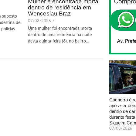
Mulher é encontrada morta
dentro de residência em
Wenceslau Braz
m suposto
07/08/2026
/
ndestina de
Uma mulher foi encontrada morta
polícias
dentro de uma residência na noite
desta quinta-feira (6), no bairro...
Cachorro é r
após ser dei
dentro de car
durante fest
Siqueira Ca
07/08/2026