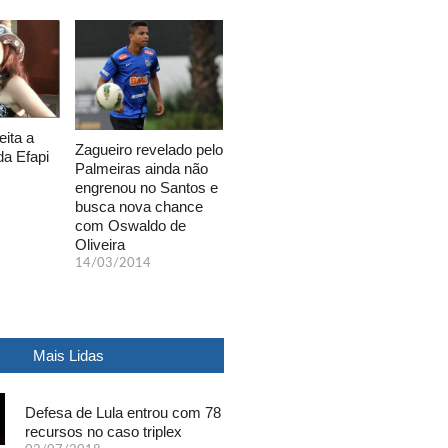
eita a
Zagueiro revelado pelo
da Efapi
Palmeiras ainda não
engrenou no Santos e
busca nova chance
com Oswaldo de
Oliveira
14/03/2014
Mais Lidas
Defesa de Lula entrou com 78
recursos no caso triplex