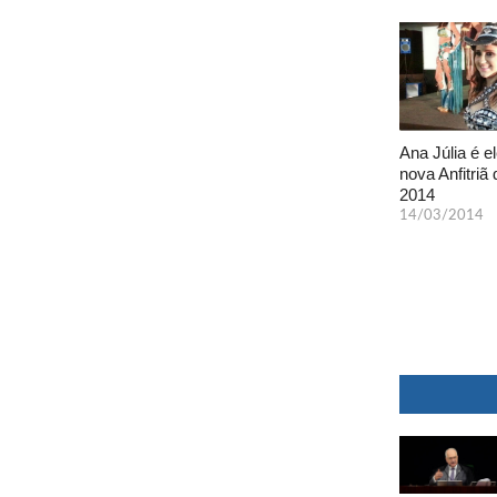
Ana Júlia é el
nova Anfitriã 
2014
14/03/2014