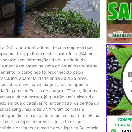
ira (23), por trabalhadores de uma empresa que
pirama, foi sepultado nesta quinta-feira (24), no
nDe acordo com informações do da unidade do
e na manhã de ontem na sede do órgão desconfiada
entanto, o corpo não foi reconhecido pelos
asculino, aparenta idade entre 30 a 35 anos,
racolados, usava cavanhaque , trajava apenas
cia Regional de Polícia de Joaquim Távora, Rubens
ancias a vítima morreu, já que não havia sinais de
ado em que o cadáver foi encontrado, os peritos do
mostras sanguínea e de DNA foram colhidas e
nto genético em caso de reconhecimento da vítima
reclamar o corpo em breve e descobrir o que
lícia a esclarecer a morte deve ligar na Delegacia