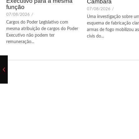
Executivo para a mesma
Cambará
função
07/08/2026
/
07/08/2026
/
Uma investigação sobre u
Cargos do Poder Legislativo com
esquema de fabricação cla
mesma atribuição de cargos do Poder
armas de fogo mobilizou as 
Executivo não podem ter
civis do...
remuneração...