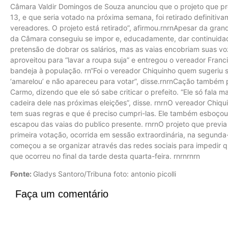
Câmara Valdir Domingos de Souza anunciou que o projeto que p
13, e que seria votado na próxima semana, foi retirado definiti
vereadores. O projeto está retirado”, afirmou.rnrnApesar da gran
da Câmara conseguiu se impor e, educadamente, dar continuidade
pretensão de dobrar os salários, mas as vaias encobriam suas v
aproveitou para “lavar a roupa suja” e entregou o vereador Franc
bandeja à população. rn“Foi o vereador Chiquinho quem sugeriu sub
‘amarelou’ e não apareceu para votar”, disse.rnrnCação também 
Carmo, dizendo que ele só sabe criticar o prefeito. “Ele só fala m
cadeira dele nas próximas eleições”, disse. rnrnO vereador Chi
tem suas regras e que é preciso cumpri-las. Ele também esboçou
escapou das vaias do publico presente. rnrnO projeto que previa
primeira votação, ocorrida em sessão extraordinária, na segunda
começou a se organizar através das redes sociais para impedir
que ocorreu no final da tarde desta quarta-feira. rnrnrnrn
Fonte:
Gladys Santoro/Tribuna foto: antonio picolli
Faça um comentário