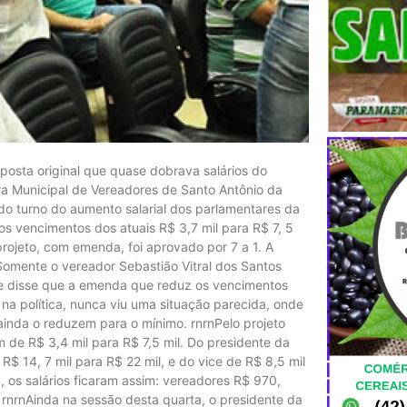
osta original que quase dobrava salários do
ara Municipal de Vereadores de Santo Antônio da
ndo turno do aumento salarial dos parlamentares da
os vencimentos dos atuais R$ 3,7 mil para R$ 7, 5
 projeto, com emenda, foi aprovado por 7 a 1. A
nSomente o vereador Sebastião Vitral dos Santos
Ele disse que a emenda que reduz os vencimentos
a política, nunca viu uma situação parecida, onde
ainda o reduzem para o mínimo. rnrnPelo projeto
m de R$ 3,4 mil para R$ 7,5 mil. Do presidente da
 R$ 14, 7 mil para R$ 22 mil, e do vice de R$ 8,5 mil
 os salários ficaram assim: vereadores R$ 970,
. rnrnAinda na sessão desta quarta, o presidente da