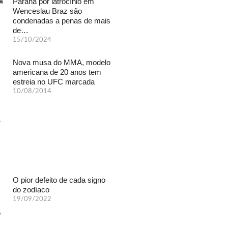
Paraná por latrocínio em
Wenceslau Braz são
condenadas a penas de mais
de…
15/10/2024
Nova musa do MMA, modelo
americana de 20 anos tem
estreia no UFC marcada
10/08/2014
O pior defeito de cada signo
do zodíaco
19/09/2022