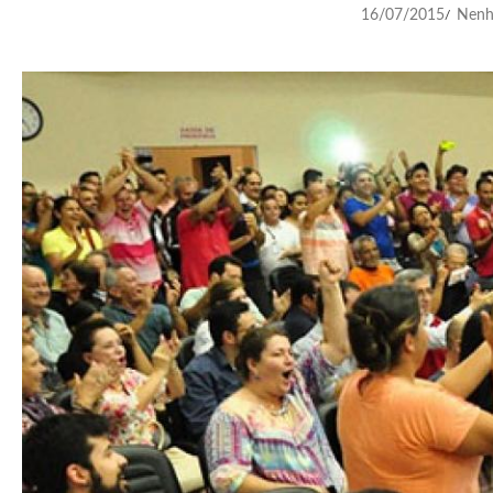
16/07/2015
Nenh
/