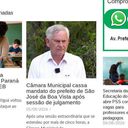
onadas
ca
o Paraná
Câmara Municipal cassa
DEB
mandato do prefeito de São
Secretaria da
José da Boa Vista após
Educação do
tiguá voltou
abre PSS com
sessão de julgamento
staque ao
vagas para
05/08/2026
/
professores 
Após uma sessão extraordinária que se
pedagogos
estendeu por mais de cinco horas, a
06/08/2026