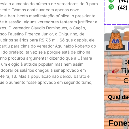
revia o aumento do número de vereadores de 9 para
vamente. “Vamos continuar com apenas nove
de e barulhenta manifestação pública, o presidente
 à sessão. Alguns vereadores tentaram justificar a
ozes. O vereador Claudio Domingues, o Cação,
isco Faustino Proença Junior, o Chiquinho, de
ir os salários para R$ 7,5 mil. Só que depois, ele
partiu para cima do vereador Aguinaldo Roberto do
al do prefeito, talvez seja porque está de olho na
quinho procurou argumentar dizendo que a Câmara
 um elogio à atitude popular, mas nem assim
 dobrar os salários chegou a ser aprovado em
-feira, 13. Mas a população não deixou barato e
 que o aumento fosse aprovado em segundo turno,