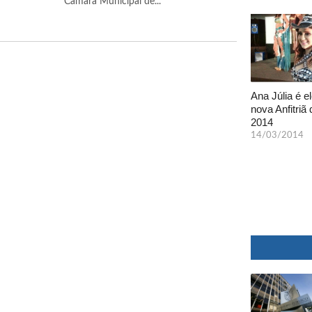
Câmara Municipal de...
Ana Júlia é el
nova Anfitriã 
2014
14/03/2014