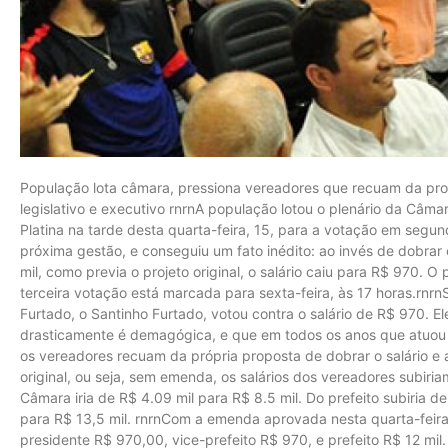
População lota câmara, pressiona vereadores que recuam da prop
legislativo e executivo rnrnA população lotou o plenário da Câm
Platina na tarde desta quarta-feira, 15, para a votação em segu
próxima gestão, e conseguiu um fato inédito: ao invés de dobrar 
mil, como previa o projeto original, o salário caiu para R$ 970. O
terceira votação está marcada para sexta-feira, às 17 horas.rnr
Furtado, o Santinho Furtado, votou contra o salário de R$ 970. 
drasticamente é demagógica, e que em todos os anos que atuou n
os vereadores recuam da própria proposta de dobrar o salário e 
original, ou seja, sem emenda, os salários dos vereadores subiria
Câmara iria de R$ 4.09 mil para R$ 8.5 mil. Do prefeito subiria de
para R$ 13,5 mil. rnrnCom a emenda aprovada nesta quarta-feira,
presidente R$ 970,00, vice-prefeito R$ 970, e prefeito R$ 12 mil