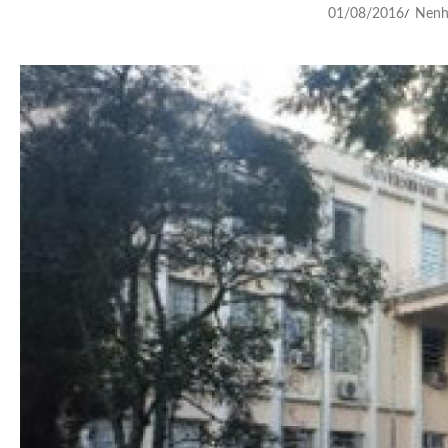
01/08/2016
Nenh
/