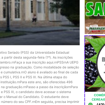
tivo Seriado (PSS) da Universidade Estadual
 partir desta segunda-feira (1º). As inscrições
setembro.rnFaça a sua inscrição aqui.rnPSSrnA UEPG
ingresso na graduação. Como modalidade de seleção
 e cumulativa.rnO aluno é avaliado ao final de cada
PSS I, PSS II e PSS III. Na última etapa do
instituição.rnPara este ano, são oferecidas 496
 na graduação.rnPasso a passo da inscriçãornPara
I e PSS III, o candidato deve acessar o sistema
ixar o Manual do Candidato. O estudante deve
 número do seu CPF.rnEm seguida, precisa imprimir