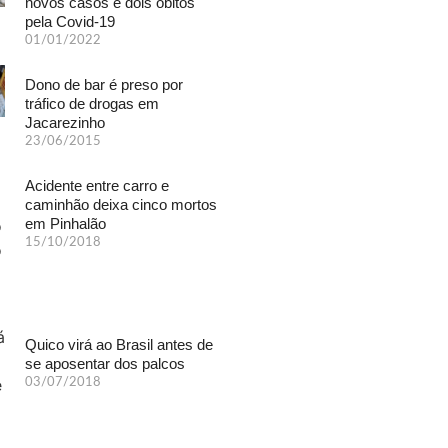
novos casos e dois óbitos
pela Covid-19
01/01/2022
Dono de bar é preso por
tráfico de drogas em
Jacarezinho
23/06/2015
Acidente entre carro e
caminhão deixa cinco mortos
em Pinhalão
15/10/2018
Quico virá ao Brasil antes de
se aposentar dos palcos
03/07/2018