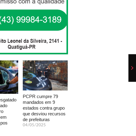
PCPR cumpre 79
esgatado
mandados em 9
xado
estados contra grupo
ro
que desviou recursos
a em
de prefeituras
mpos
04/05/2025