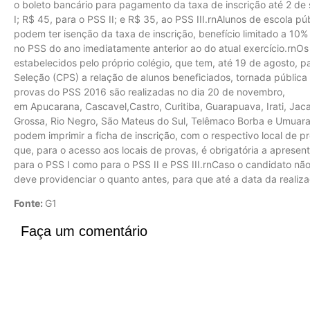
o boleto bancário para pagamento da taxa de inscrição até 2 de
I; R$ 45, para o PSS II; e R$ 35, ao PSS III.rnAlunos de escola p
podem ter isenção da taxa de inscrição, benefício limitado a 10% 
no PSS do ano imediatamente anterior ao do atual exercício.rnOs
estabelecidos pelo próprio colégio, que tem, até 19 de agosto, 
Seleção (CPS) a relação de alunos beneficiados, tornada pública 
provas do PSS 2016 são realizadas no dia 20 de novembro,
em Apucarana, Cascavel,Castro, Curitiba, Guarapuava, Irati, Jaca
Grossa, Rio Negro, São Mateus do Sul, Telêmaco Borba e Umuara
podem imprimir a ficha de inscrição, com o respectivo local de 
que, para o acesso aos locais de provas, é obrigatória a apresen
para o PSS I como para o PSS II e PSS III.rnCaso o candidato nã
deve providenciar o quanto antes, para que até a data da realiz
Fonte:
G1
Faça um comentário