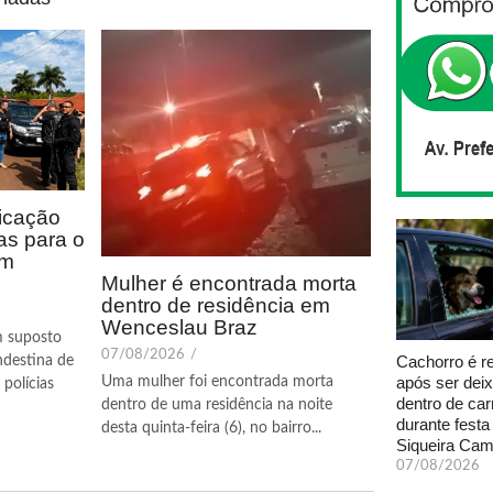
icação
as para o
em
Mulher é encontrada morta
dentro de residência em
Wenceslau Braz
m suposto
07/08/2026
/
Cachorro é r
ndestina de
após ser dei
Uma mulher foi encontrada morta
polícias
dentro de car
dentro de uma residência na noite
durante fest
desta quinta-feira (6), no bairro...
Siqueira Ca
07/08/2026