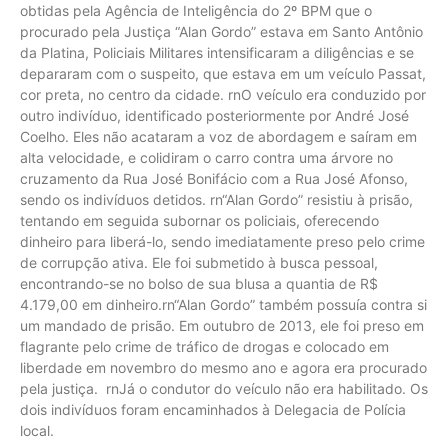
obtidas pela Agência de Inteligência do 2º BPM que o
procurado pela Justiça “Alan Gordo” estava em Santo Antônio
da Platina, Policiais Militares intensificaram a diligências e se
depararam com o suspeito, que estava em um veículo Passat,
cor preta, no centro da cidade. rnO veículo era conduzido por
outro indivíduo, identificado posteriormente por André José
Coelho. Eles não acataram a voz de abordagem e saíram em
alta velocidade, e colidiram o carro contra uma árvore no
cruzamento da Rua José Bonifácio com a Rua José Afonso,
sendo os indivíduos detidos. rn“Alan Gordo” resistiu à prisão,
tentando em seguida subornar os policiais, oferecendo
dinheiro para liberá-lo, sendo imediatamente preso pelo crime
de corrupção ativa. Ele foi submetido à busca pessoal,
encontrando-se no bolso de sua blusa a quantia de R$
4.179,00 em dinheiro.rn“Alan Gordo” também possuía contra si
um mandado de prisão. Em outubro de 2013, ele foi preso em
flagrante pelo crime de tráfico de drogas e colocado em
liberdade em novembro do mesmo ano e agora era procurado
pela justiça. rnJá o condutor do veículo não era habilitado. Os
dois indivíduos foram encaminhados à Delegacia de Polícia
local.