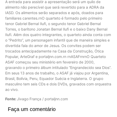
A entrada para assistir a apresentação será um quilo de
alimento não perecível que será revertido para a ADRA da
IASD. Os alimentos serão separados e após, doados para
familiares carentes.rnO quarteto é formado pelo primeiro
tenor Gabriel Bernal Ilufi, o segundo tenor Gabriel Bernal
Torres, o barítono Jonatan Bernal Ilufi e o baixo Dany Bernal
Ilufi. Além dos quatro integrantes, o quarteto ainda conta com
o “Pedrito”, um personagem infantil que de maneira simples e
divertida fala do amor de Jesus. Os convites podem ser
trocados antecipadamente na Casa da Construção, Ótica
Popular, ArteGraf e portaljnn.com.rn rnASAFrnrnO Quarteto
ASAF começou seu ministério em fevereiro de 2000,
gravando o primeiro álbum intitulado “Engrandecido sea Dios”.
Em seus 13 anos de trabalho, o ASAF já viajou por Argentina,
Brasil, Bolívia, Peru, Equador Suécia e Inglaterra. O grupo
masculino tem seis CDs e dois DVDs, gravados com orquestra
ao vivo.
Fonte:
Jivago França / portaljnn.com
Faça um comentário