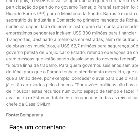
com o país, o PSDB não vai se opor que um quadro do partido ve
participação do partido no governo Temer, o Paraná também fo
Ricardo Barros (PP) para o Ministério da Saúde. Barros é marido 
secretário da Indústria e Comércio no primeiro mandato de Richa.
confio na capacidade do novo ministro para dar conta do recad
empréstimos pendentes incluem US$ 300 milhões para financiar o
Transportes, destinado a melhorias em estradas, além de outro
de obras nos municípios, e US$ 62,7 milhões para segurança pú
governo petista de prejudicar o Estado, retendo operações de cr
eram pessoas que estão sendo desalojadas do governo federal”, d
“É outra linha de trabalho. Para quem governou seis anos sem ap
do túnel para que o Paraná tenha o atendimento merecido, que nós
que a União deve, por exemplo, conceder o aval para que o Para
já estão aprovados pelos bancos. “Por razões políticas não havia
de ir buscar estes recursos num curto espaço de tempo e fazer in
avaliou. rn rn“Estavam totalmente bloqueadas todas as reivindica
chefe da Casa Civil.rn
Fonte:
Bemparana
Faça um comentário