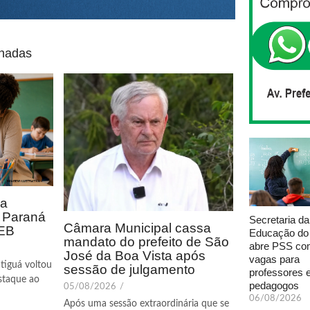
onadas
ca
o Paraná
Secretaria da
Câmara Municipal cassa
DEB
Educação do
mandato do prefeito de São
abre PSS com
José da Boa Vista após
vagas para
tiguá voltou
sessão de julgamento
professores 
staque ao
pedagogos
05/08/2026
/
06/08/2026
Após uma sessão extraordinária que se