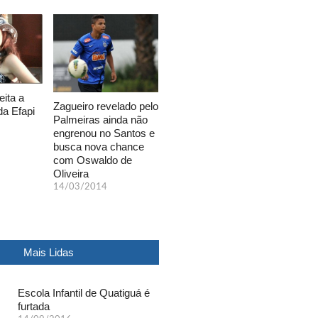
eita a
Zagueiro revelado pelo
da Efapi
Palmeiras ainda não
engrenou no Santos e
busca nova chance
com Oswaldo de
Oliveira
14/03/2014
Mais Lidas
Escola Infantil de Quatiguá é
furtada