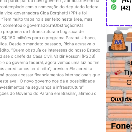
nha participar do novo governo”, afirmou.rnAlém da
i contemplado com a nomeação do deputado federal
da vice-governadora Cida Borghetti (PP) e foi
 “Tem muito trabalho a ser feito nesta área, mas
o”, comentou o governador.rnObstruçãornOs
 programa de Infraestrutura e Logística de
s US$ 150 milhões para o programa Paraná Urbano,
blica. Desde o mandato passado, Richa acusava o
édito. “Quem obstruía os interesses do nosso Estado
isse o chefe da Casa Civil, Valdir Rossoni (PSDB).
oio do governo federal, agora vemos uma luz no fim
 acreditamos ter direito”, previu.rnEle acredita
ná possa acessar financiamentos internacionais que
 este aval. O novo governo nos dá a possibilidade
vestimentos na segurança e infraestrutura”,
ções do Governo do Paraná em Brasília”, afirmou o