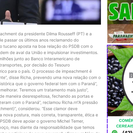
chment da presidente Dilma Rousseff (PT) e a
e passar os últimos anos reclamando do
, o tucano aposta na boa relação do PSDB com o
em de aval da União e impulsionar investimentos.
ilhões junto ao Banco Interamericano de
 transportes, por decisão do Tesouro
órico para o país. O processo de impeachment é
nte”, disse Richa, prevendo uma nova relação com o
istórica que o governo federal tem com o Paraná”,
 melhorar. Teremos um tratamento mais justo”,
 de maneira desrespeitosa, fechando as portas e
izeram com o Paraná”, reclamou Richa.rn“A pressão
hment)”, considerou. “Esse clamor deve
 nova postura, mais correta, transparente, ética e
 PSDB deve apoiar o governo Michel Temer,
 poço, mas diante da responsabilidade que temos