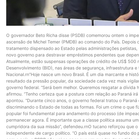
O governador Beto Richa disse (PSDB) comemorou ontem o impea
ascensão de Michel Temer (PMDB) ao comando do País. Depois d
tratamento dispensado ao Estado pelas administrações petistas
novo governo para destravar empréstimos pendentes que depend
Atualmente, estão suspensas operações de crédito de US$ 500 m
Desenvolvimento (BID), nas áreas de segurança, infraestrutura e
Nacional.rn”Hoje nasce um novo Brasil. É um dia marcante e hist
resultado da pressão popular, da sociedade cada vez mais vigila
governo federal. “Será bem melhor. Queremos resgatar a dívida h
afirmou. “Tenho certeza que a postura com relação ao Paraná irá
apontou. “Durante cinco anos, o governo federal tratou o Paraná
discriminando o Estado de todas as formas. Foi um crime o que f
popular foi fundamental para andamento do processo (de impeac
permanecer agora. É importante que a classe política assuma uma
cumpridora da sua missão”, defendeu.rnO tucano reforçou que o
independente de cargo político. “O país está quase no fundo do