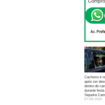
Cachorro é r
após ser dei
dentro de car
durante fest
Siqueira Ca
07/08/2026