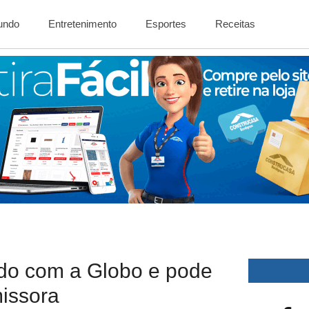
Mundo
Entretenimento
Esportes
Receitas
do com a Globo e pode
issora