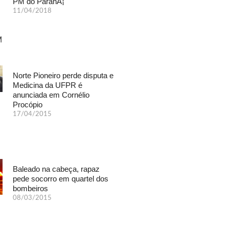
PM do ParanÃ¡
11/04/2018
Norte Pioneiro perde disputa e
Medicina da UFPR é
anunciada em Cornélio
Procópio
17/04/2015
Baleado na cabeça, rapaz
pede socorro em quartel dos
bombeiros
08/03/2015