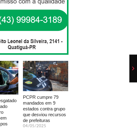
PCPR cumpre 79
esgatado
mandados em 9
xado
estados contra grupo
ro
que desviou recursos
a em
de prefeituras
mpos
04/05/2025