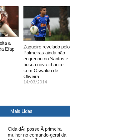
eita a
Zagueiro revelado pelo
da Efapi
Palmeiras ainda não
engrenou no Santos e
busca nova chance
com Oswaldo de
Oliveira
14/03/2014
Mais Lidas
Cida dÃ¡ posse Ã primeira
mulher no comando-geral da