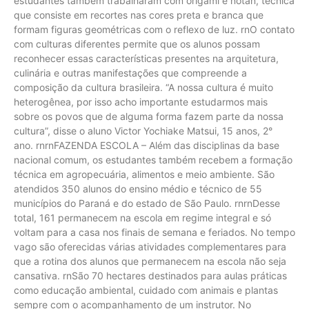
estudantes também trabalharam com origami e notan, técnica
que consiste em recortes nas cores preta e branca que
formam figuras geométricas com o reflexo de luz. rnO contato
com culturas diferentes permite que os alunos possam
reconhecer essas características presentes na arquitetura,
culinária e outras manifestações que compreende a
composição da cultura brasileira. “A nossa cultura é muito
heterogênea, por isso acho importante estudarmos mais
sobre os povos que de alguma forma fazem parte da nossa
cultura”, disse o aluno Victor Yochiake Matsui, 15 anos, 2°
ano. rnrnFAZENDA ESCOLA – Além das disciplinas da base
nacional comum, os estudantes também recebem a formação
técnica em agropecuária, alimentos e meio ambiente. São
atendidos 350 alunos do ensino médio e técnico de 55
municípios do Paraná e do estado de São Paulo. rnrnDesse
total, 161 permanecem na escola em regime integral e só
voltam para a casa nos finais de semana e feriados. No tempo
vago são oferecidas várias atividades complementares para
que a rotina dos alunos que permanecem na escola não seja
cansativa. rnSão 70 hectares destinados para aulas práticas
como educação ambiental, cuidado com animais e plantas
sempre com o acompanhamento de um instrutor. No