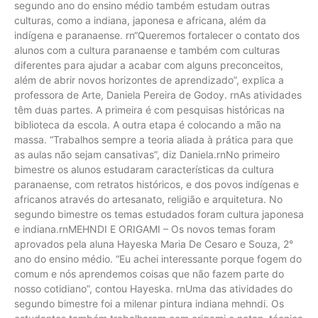
segundo ano do ensino médio também estudam outras
culturas, como a indiana, japonesa e africana, além da
indígena e paranaense. rn“Queremos fortalecer o contato dos
alunos com a cultura paranaense e também com culturas
diferentes para ajudar a acabar com alguns preconceitos,
além de abrir novos horizontes de aprendizado”, explica a
professora de Arte, Daniela Pereira de Godoy. rnAs atividades
têm duas partes. A primeira é com pesquisas históricas na
biblioteca da escola. A outra etapa é colocando a mão na
massa. “Trabalhos sempre a teoria aliada à prática para que
as aulas não sejam cansativas”, diz Daniela.rnNo primeiro
bimestre os alunos estudaram características da cultura
paranaense, com retratos históricos, e dos povos indígenas e
africanos através do artesanato, religião e arquitetura. No
segundo bimestre os temas estudados foram cultura japonesa
e indiana.rnMEHNDI E ORIGAMI – Os novos temas foram
aprovados pela aluna Hayeska Maria De Cesaro e Souza, 2°
ano do ensino médio. “Eu achei interessante porque fogem do
comum e nós aprendemos coisas que não fazem parte do
nosso cotidiano”, contou Hayeska. rnUma das atividades do
segundo bimestre foi a milenar pintura indiana mehndi. Os