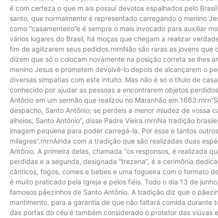
é com certeza o que m ais possui devotos espalhados pelo Brasil 
santo, que normalmente é representado carregando o menino Jes
como “casamenteiro”e é sempre o mais invocado para auxiliar mo
vários lugares do Brasil, há moças que chegam a realizar verda
fim de agilizarem seus pedidos.rnrnNão são raras as jovens que
dizem que só o colocam novamente na posição correta se lhes
menino Jesus e prometem devolvê-lo depois de alcançarem o pe
diversas simpatias com este intuito. Mas não é só o título de ca
conhecido por ajudar as pessoas a encontrarem objetos perdidos.r
Antônio em um sermão que realizou no Maranhão em 1663:rnrn”Se 
despacho, Santo Antônio; se perdeis a menor miudez de vossa cas
alheios, Santo Antônio”, disse Padre Vieira.rnrnNa tradição brasil
imagem pequena para poder carregá-la. Por esse e tantos outros
milagres”.rnrnAinda com a tradição que são realizadas duas es
Antônio. A primeira delas, chamada “os responsos, é realizada q
perdidas e a segunda, designada “trezena”, é a cerimônia dedica
cânticos, fogos, comes e bebes e uma fogueira com o formato 
é muito praticado pela Igreja e pelos fiéis. Todo o dia 13 de junh
famosos pãezinhos de Santo Antônio. A tradição diz que o pãezi
mantimento, para a garantia de que não faltará comida durante 
das portas do céu é também considerado o protetor das viúvas 