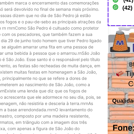
 29 também marca o encerramento das comemorações
só será devolvido no final de semana mais próximo.
ssoas dizem que no dia de São Pedro já estão
 os fogos e o pau-de-sebo as principais atrações da
 rn rn rnrnComo São Pedro é cultuado como protetor
nte com os pescadores, que também fazem a sua
dia 29 de junho todo homem que tiver Pedro ligado
, se alguém amarrar uma fita em uma pessoa de
gar uma bebida à pessoa que o amarrou.rnSão João
é São João. Esse santo é o responsável pelo título
cimento, as festas são recheadas de muita dança, em
s, existem muitas festas em homenagem a São João,
principalmente no que se refere a dores de
remeterem ao nascimento de São João, como a
rnrnExiste uma lenda que diz que os fogos de
ção acrescenta que ele adormece no seu dia, pois, se
agem, não resistiria e desceria à terra.rnrnAs
om a base arrendondada.rnrnO levantamento do
mastro, composto por uma madeira resistente,
formatos, em triângulo com a imagem dos três
ixa, com apenas a figura de São João do