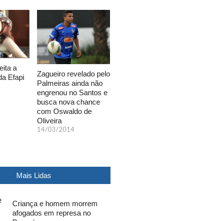
eita a
Zagueiro revelado pelo
da Efapi
Palmeiras ainda não
engrenou no Santos e
busca nova chance
com Oswaldo de
Oliveira
14/03/2014
Mais Lidas
Criança e homem morrem
afogados em represa no