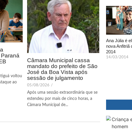
Ana Júlia é el
nova Anfitriã 
ca
2014
o Paraná
14/03/2014
Câmara Municipal cassa
DEB
mandato do prefeito de São
José da Boa Vista após
tiguá voltou
sessão de julgamento
staque ao
05/08/2026
/
Após uma sessão extraordinária que se
estendeu por mais de cinco horas, a
Câmara Municipal de...