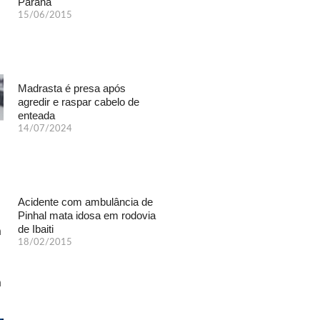
Paraná
15/06/2015
Madrasta é presa após
agredir e raspar cabelo de
enteada
14/07/2024
Acidente com ambulância de
Pinhal mata idosa em rodovia
de Ibaiti
18/02/2015