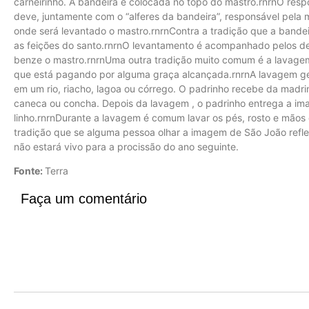
carneirinho. A bandeira é colocada no topo do mastro.rnrnO res
deve, juntamente com o “alferes da bandeira”, responsável pela 
onde será levantado o mastro.rnrnContra a tradição que a bande
as feições do santo.rnrnO levantamento é acompanhado pelos de
benze o mastro.rnrnUma outra tradição muito comum é a lavagem 
que está pagando por alguma graça alcançada.rnrnA lavagem ger
em um rio, riacho, lagoa ou córrego. O padrinho recebe da madr
caneca ou concha. Depois da lavagem , o padrinho entrega a i
linho.rnrnDurante a lavagem é comum lavar os pés, rosto e mãos 
tradição que se alguma pessoa olhar a imagem de São João reflet
não estará vivo para a procissão do ano seguinte.
Fonte:
Terra
Faça um comentário