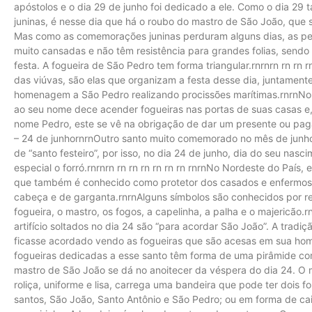
apóstolos e o dia 29 de junho foi dedicado a ele. Como o dia
juninas, é nesse dia que há o roubo do mastro de São João, que 
Mas como as comemorações juninas perduram alguns dias, as pe
muito cansadas e não têm resistência para grandes folias, sendo
festa. A fogueira de São Pedro tem forma triangular.rnrnrn rn rn
das viúvas, são elas que organizam a festa desse dia, juntame
homenagem a São Pedro realizando procissões marítimas.rnrnNo 
ao seu nome dece acender fogueiras nas portas de suas casas e
nome Pedro, este se vê na obrigação de dar um presente ou pa
– 24 de junhornrnOutro santo muito comemorado no mês de junho 
de “santo festeiro”, por isso, no dia 24 de junho, dia do seu nas
especial o forró.rnrnrn rn rn rn rn rn rn rnrnNo Nordeste do Paí
que também é conhecido como protetor dos casados e enfermos, 
cabeça e de garganta.rnrnAlguns símbolos são conhecidos por 
fogueira, o mastro, os fogos, a capelinha, a palha e o majericão.
artifício soltados no dia 24 são “para acordar São João”. A tradi
ficasse acordado vendo as fogueiras que são acesas em sua homen
fogueiras dedicadas a esse santo têm forma de uma pirâmide c
mastro de São João se dá no anoitecer da véspera do dia 24. O 
roliça, uniforme e lisa, carrega uma bandeira que pode ter dois 
santos, São João, Santo Antônio e São Pedro; ou em forma de ca