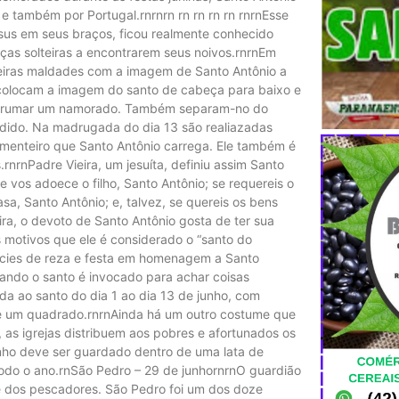
e também por Portugal.rnrnrn rn rn rn rn rnrnEsse
us em seus braços, ficou realmente conhecido
ças solteiras a encontrarem seus noivos.rnrnEm
deiras maldades com a imagem de Santo Antônio a
 colocam a imagem do santo de cabeça para baixo e
 arrumar um namorado. Também separam-no do
dido. Na madrugada do dia 13 são realiazadas
samenteiro que Santo Antônio carrega. Ele também é
nrnPadre Vieira, um jesuíta, definiu assim Santo
vos adoece o filho, Santo Antônio; se requereis o
a, Santo Antônio; e, talvez, se quereis os bens
eira, o devoto de Santo Antônio gosta de ter sua
 motivos que ele é considerado o “santo do
pécies de reza e festa em homenagem a Santo
uando o santo é invocado para achar coisas
da ao santo do dia 1 ao dia 13 de junho, com
de um quadrado.rnrnAinda há um outro costume que
o, as igrejas distribuem aos pobres e afortunados os
nho deve ser guardado dentro de uma lata de
todo o ano.rnSão Pedro – 29 de junhornrnO guardião
e dos pescadores. São Pedro foi um dos doze