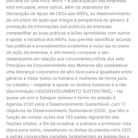
parceria do Sesi.rnOS WEPs – A participação das empresas
está vinculada, entre outros, além da assinatura da
Declaração de Apoio de CEOs aos WEPs, ao desenvolvimento
de um plano de ação que integre a perspectiva de gênero; à
prestação de informações aos públicos de interesse;
compartilhar as boas práticas e lições aprendidas com outros
e apoiar a iniciativa dos WEPs. Isso permite identificar lacunas
nas políticas e procedimentos existentes e incluí-las no plano
de ação da empresa, e até mesmo comparar o seu
desempenho em relação aos concorrentes.rnDois dos sete
Princípios de Empoderamento das Mulheres são estabelecer
uma liderança corporativa de alto nível para a igualdade entre
gêneros e tratar todos os homens e mulheres de forma justa
no trabalho – respeitar e apoiar os direitos humanos e a não
discriminação.rnDESENVOLVIMENTO SUSTENTÁVEL – Há
quase um ano a Sanepar assinou o termo de adesão à
Agenda 2030 para o Desenvolvimento Sustentável, com 17
Objetivos de Desenvolvimento Sustentável (ODS), que têm a
função de nortear ações dos 193 países signatários das
Nações Unidas, a fim de erradicar a pobreza e promover vida
digna para todos, respeitando os limites do planeta.rnOs ODS
e outras convenções mundiais fundamentam as legislações e