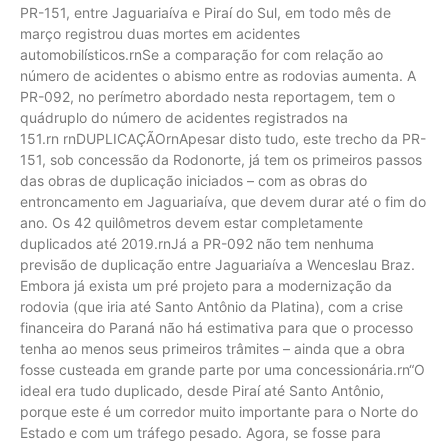
PR-151, entre Jaguariaíva e Piraí do Sul, em todo mês de
março registrou duas mortes em acidentes
automobilísticos.rnSe a comparação for com relação ao
número de acidentes o abismo entre as rodovias aumenta. A
PR-092, no perímetro abordado nesta reportagem, tem o
quádruplo do número de acidentes registrados na
151.rn rnDUPLICAÇÃOrnApesar disto tudo, este trecho da PR-
151, sob concessão da Rodonorte, já tem os primeiros passos
das obras de duplicação iniciados – com as obras do
entroncamento em Jaguariaíva, que devem durar até o fim do
ano. Os 42 quilômetros devem estar completamente
duplicados até 2019.rnJá a PR-092 não tem nenhuma
previsão de duplicação entre Jaguariaíva a Wenceslau Braz.
Embora já exista um pré projeto para a modernização da
rodovia (que iria até Santo Antônio da Platina), com a crise
financeira do Paraná não há estimativa para que o processo
tenha ao menos seus primeiros trâmites – ainda que a obra
fosse custeada em grande parte por uma concessionária.rn“O
ideal era tudo duplicado, desde Piraí até Santo Antônio,
porque este é um corredor muito importante para o Norte do
Estado e com um tráfego pesado. Agora, se fosse para