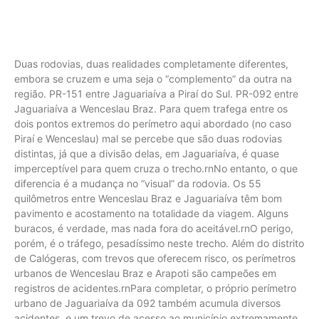
Duas rodovias, duas realidades completamente diferentes,
embora se cruzem e uma seja o “complemento” da outra na
região. PR-151 entre Jaguariaíva a Piraí do Sul. PR-092 entre
Jaguariaíva a Wenceslau Braz. Para quem trafega entre os
dois pontos extremos do perímetro aqui abordado (no caso
Piraí e Wenceslau) mal se percebe que são duas rodovias
distintas, já que a divisão delas, em Jaguariaíva, é quase
imperceptível para quem cruza o trecho.rnNo entanto, o que
diferencia é a mudança no “visual” da rodovia. Os 55
quilômetros entre Wenceslau Braz e Jaguariaíva têm bom
pavimento e acostamento na totalidade da viagem. Alguns
buracos, é verdade, mas nada fora do aceitável.rnO perigo,
porém, é o tráfego, pesadíssimo neste trecho. Além do distrito
de Calógeras, com trevos que oferecem risco, os perímetros
urbanos de Wenceslau Braz e Arapoti são campeões em
registros de acidentes.rnPara completar, o próprio perímetro
urbano de Jaguariaíva da 092 também acumula diversos
acidentes, e um trevo de acesso ao município extremamente