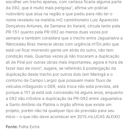
escolher um trecho apenas, com certeza ficaria alguma parte
da 092, que é muito mais perigosa”, afirma um policial
rodoviário que atua na região e que pediu para não ter o
nome revelado na matéria.rnO caminhoneiro Luiz Aparecido
Gonçalves Antunes, de Santana do Itararé, circula tanto pela
PR-151 quanto pela PR-092 ao menos duas vezes por
semana e também considera que o trecho entre Jaguariaíva a
Wenceslau Braz merecia obras com urgência.rn“Do jeito que
está vai ficar morrendo gente um atrás do outro, não tem
condição mais. Quantas vezes já não trocaram a duplicação
ali de Piraí por outras obras mais importantes, agora é hora de
fazer isso de novo”, sugere, se referindo à postergação da
duplicação deste trecho por outros dois (em Maringá e o
contorno de Campo Largo) que possuem maior fluxo de
veículos.rnSegundo o DER, esta troca não está prevista, até
porque a 151 já está sob concessão há alguns anos, enquanto
a 092 não.rnSobre a duplicação da PR-092 entre Jaguariaíva
a Santo Antônio da Platina o órgão afirma que existe um
projeto, porém não há qualquer tipo de previsão para seu
início – o que não deve acontecer em 2015.rnLUCAS ALEIXO
Fonte:
Folha Extra