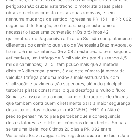
perigoso.rnAo cruzar este trecho, o motorista passa pelas
obras do entroncamento destas duas rodovias, e sem
nenhuma mudança de sentido ingressa na PR-151 – a PR-092
segue sentido Sengés, porém para seguir este rumo é
necessário fazer uma conversão.rnOs próximos 42
quilômetros, de Jaguariaíva a Piraí do Sul, são completamente
diferentes do caminho que veio de Wenceslau Braz.rnAgora, o
trânsito é menos intenso. Se a 092 neste trecho tem, segundo
estimativas, um tráfego de 6 mil veículos por dia (sendo 4,5
mil de caminhões), a 151 tem pouco mais que a metade
disto.rnA diferença, porém, é que este número já menor de
veículos trafega por uma rodovia mais estruturada, com
sinalização e pavimentação superiores, além do principal:
terceiras pistas constantes, o que desafoga e muito o fluxo.
Soma-se a isso ainda o maior número de radares eletrônicos,
que também contribuem diretamente para a maior segurança
dos usuários das rodovias.rn rnCONSEQUENCIArnNão é
preciso pensar muito para perceber que a conseqüência
destes fatores se reflete nos números de acidentes. Só para
se ter uma idéia, nos últimos 20 dias a PR-092 entre
Wenceslau Braz a Jaguariaíva registrou quatro mortes.rnJá a