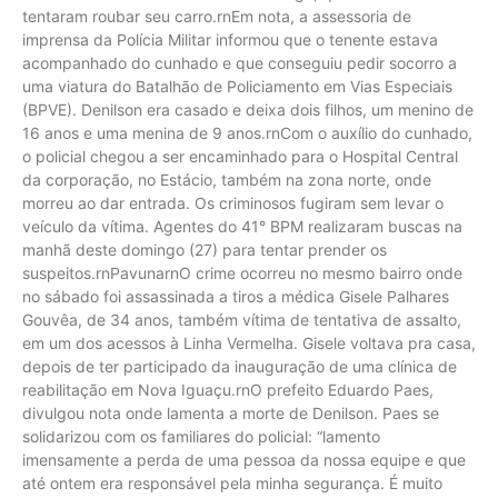
tentaram roubar seu carro.rnEm nota, a assessoria de
imprensa da Polícia Militar informou que o tenente estava
acompanhado do cunhado e que conseguiu pedir socorro a
uma viatura do Batalhão de Policiamento em Vias Especiais
(BPVE). Denilson era casado e deixa dois filhos, um menino de
16 anos e uma menina de 9 anos.rnCom o auxílio do cunhado,
o policial chegou a ser encaminhado para o Hospital Central
da corporação, no Estácio, também na zona norte, onde
morreu ao dar entrada. Os criminosos fugiram sem levar o
veículo da vítima. Agentes do 41° BPM realizaram buscas na
manhã deste domingo (27) para tentar prender os
suspeitos.rnPavunarnO crime ocorreu no mesmo bairro onde
no sábado foi assassinada a tiros a médica Gisele Palhares
Gouvêa, de 34 anos, também vítima de tentativa de assalto,
em um dos acessos à Linha Vermelha. Gisele voltava pra casa,
depois de ter participado da inauguração de uma clínica de
reabilitação em Nova Iguaçu.rnO prefeito Eduardo Paes,
divulgou nota onde lamenta a morte de Denilson. Paes se
solidarizou com os familiares do policial: “lamento
imensamente a perda de uma pessoa da nossa equipe e que
até ontem era responsável pela minha segurança. É muito