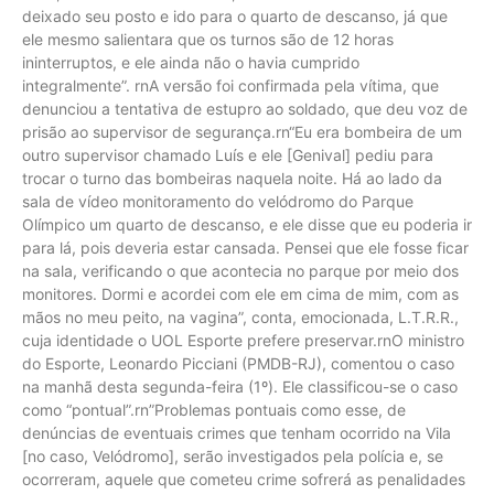
deixado seu posto e ido para o quarto de descanso, já que
ele mesmo salientara que os turnos são de 12 horas
ininterruptos, e ele ainda não o havia cumprido
integralmente”. rnA versão foi confirmada pela vítima, que
denunciou a tentativa de estupro ao soldado, que deu voz de
prisão ao supervisor de segurança.rn“Eu era bombeira de um
outro supervisor chamado Luís e ele [Genival] pediu para
trocar o turno das bombeiras naquela noite. Há ao lado da
sala de vídeo monitoramento do velódromo do Parque
Olímpico um quarto de descanso, e ele disse que eu poderia ir
para lá, pois deveria estar cansada. Pensei que ele fosse ficar
na sala, verificando o que acontecia no parque por meio dos
monitores. Dormi e acordei com ele em cima de mim, com as
mãos no meu peito, na vagina”, conta, emocionada, L.T.R.R.,
cuja identidade o UOL Esporte prefere preservar.rnO ministro
do Esporte, Leonardo Picciani (PMDB-RJ), comentou o caso
na manhã desta segunda-feira (1º). Ele classificou-se o caso
como “pontual”.rn”Problemas pontuais como esse, de
denúncias de eventuais crimes que tenham ocorrido na Vila
[no caso, Velódromo], serão investigados pela polícia e, se
ocorreram, aquele que cometeu crime sofrerá as penalidades