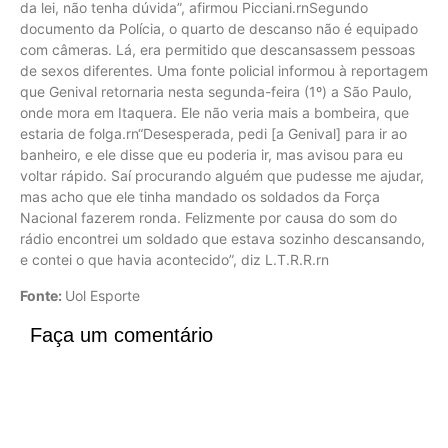
da lei, não tenha dúvida”, afirmou Picciani.rnSegundo
documento da Polícia, o quarto de descanso não é equipado
com câmeras. Lá, era permitido que descansassem pessoas
de sexos diferentes. Uma fonte policial informou à reportagem
que Genival retornaria nesta segunda-feira (1º) a São Paulo,
onde mora em Itaquera. Ele não veria mais a bombeira, que
estaria de folga.rn“Desesperada, pedi [a Genival] para ir ao
banheiro, e ele disse que eu poderia ir, mas avisou para eu
voltar rápido. Saí procurando alguém que pudesse me ajudar,
mas acho que ele tinha mandado os soldados da Força
Nacional fazerem ronda. Felizmente por causa do som do
rádio encontrei um soldado que estava sozinho descansando,
e contei o que havia acontecido”, diz L.T.R.R.rn
Fonte:
Uol Esporte
Faça um comentário