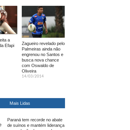
eita a
Zagueiro revelado pelo
da Efapi
Palmeiras ainda não
engrenou no Santos e
busca nova chance
com Oswaldo de
Oliveira
14/03/2014
Mais Lidas
Paraná tem recorde no abate
de suínos e mantém liderança