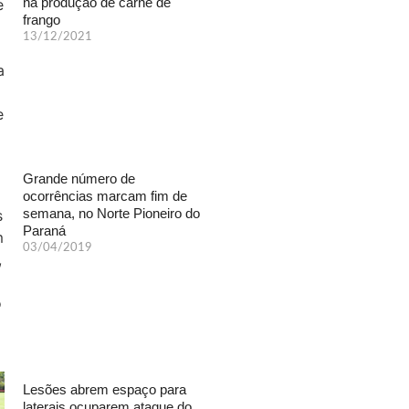
na produção de carne de
frango
13/12/2021
Grande número de
ocorrências marcam fim de
semana, no Norte Pioneiro do
Paraná
03/04/2019
Lesões abrem espaço para
laterais ocuparem ataque do