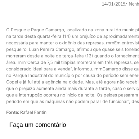
14/01/2015
Nenh
/
O Pesque e Pague Camargo, localizado na zona rural do municíp
na tarde desta quarta-feira (14) um prejuízo de aproximadamente 
necessária para manter o oxigênio das represas. rnrnEm entrevista
pesqueiro, Luan Pereira Camargo, afirmou que quase seis tonela
morreram desde a noite de terça-feira (13) quando o fornecimento
área. rnrn”Cerca de 7,5 mil tilápias morreram em três represas, 
considerado ideal para a venda”, informou. rnrnCamargo disse q
no Parque Industrial do município por causa do período sem energ
Copel e já fui até a agência na cidade. Mas, até agora não recebi
que o prejuízo aumente ainda mais durante a tarde, caso o serviç
que a interrupção ocorreu no início da noite. Os peixes passar
período em que as máquinas não podem parar de funcionar”, de
Fonte:
Rafael Fantin
Faça um comentário