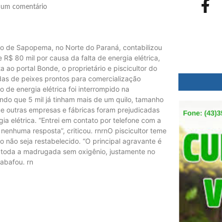
um comentário
io de Sapopema, no Norte do Paraná, contabilizou
R$ 80 mil por causa da falta de energia elétrica,
 ao portal Bonde, o proprietário e piscicultor do
das de peixes prontos para comercialização
 de energia elétrica foi interrompido na
sendo que 5 mil já tinham mais de um quilo, tamanho
ue outras empresas e fábricas foram prejudicadas
ia elétrica. “Entrei em contato por telefone com a
 nenhuma resposta”, criticou. rnrnO piscicultor teme
o não seja restabelecido. “O principal agravante é
am toda a madrugada sem oxigênio, justamente no
sabafou. rn