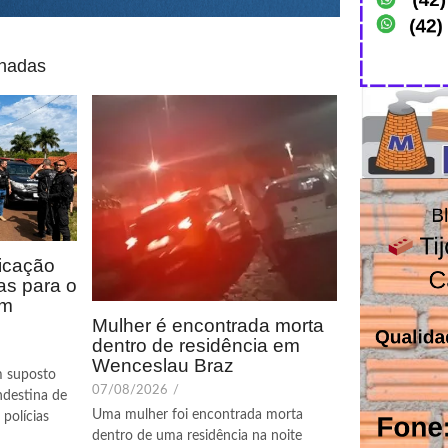
onadas
icação
as para o
em
Mulher é encontrada morta
dentro de residência em
Wenceslau Braz
m suposto
07/08/2026
/
ndestina de
Uma mulher foi encontrada morta
polícias
dentro de uma residência na noite