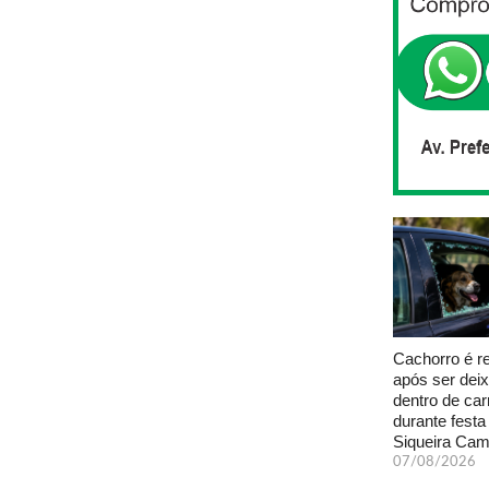
Cachorro é r
após ser dei
dentro de car
durante fest
Siqueira Ca
07/08/2026