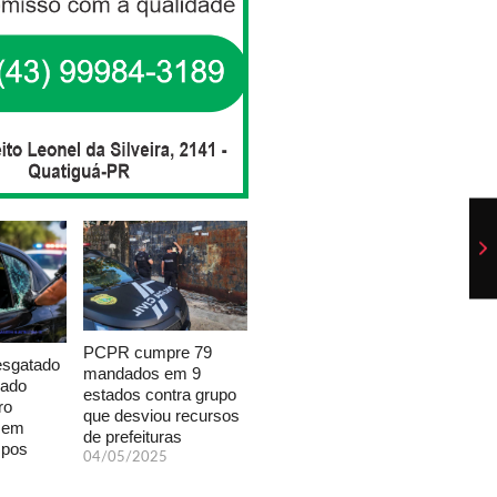
PCPR cumpre 79
esgatado
mandados em 9
xado
estados contra grupo
ro
que desviou recursos
a em
de prefeituras
mpos
04/05/2025