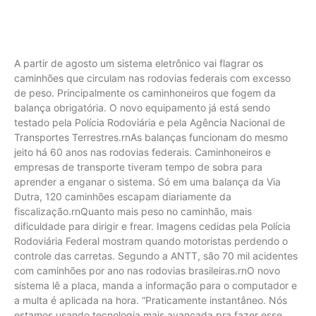
A partir de agosto um sistema eletrônico vai flagrar os
caminhões que circulam nas rodovias federais com excesso
de peso. Principalmente os caminhoneiros que fogem da
balança obrigatória. O novo equipamento já está sendo
testado pela Polícia Rodoviária e pela Agência Nacional de
Transportes Terrestres.rnAs balanças funcionam do mesmo
jeito há 60 anos nas rodovias federais. Caminhoneiros e
empresas de transporte tiveram tempo de sobra para
aprender a enganar o sistema. Só em uma balança da Via
Dutra, 120 caminhões escapam diariamente da
fiscalização.rnQuanto mais peso no caminhão, mais
dificuldade para dirigir e frear. Imagens cedidas pela Polícia
Rodoviária Federal mostram quando motoristas perdendo o
controle das carretas. Segundo a ANTT, são 70 mil acidentes
com caminhões por ano nas rodovias brasileiras.rnO novo
sistema lê a placa, manda a informação para o computador e
a multa é aplicada na hora. “Praticamente instantâneo. Nós
estamos usando tecnologia mais avançada pra fazer esse