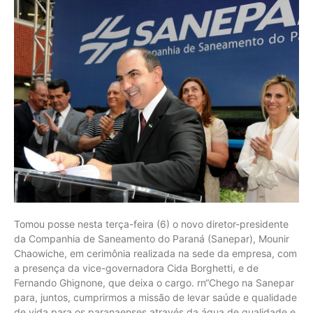
Tomou posse nesta terça-feira (6) o novo diretor-presidente
da Companhia de Saneamento do Paraná (Sanepar), Mounir
Chaowiche, em cerimônia realizada na sede da empresa, com
a presença da vice-governadora Cida Borghetti, e de
Fernando Ghignone, que deixa o cargo. rn“Chego na Sanepar
para, juntos, cumprirmos a missão de levar saúde e qualidade
de vida para os paranaenses através da água de qualidade e