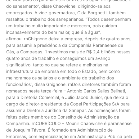
do saneamento”, disse Chaowiche, dirigindo-se aos
empregados. A vice-governadora, Cida Borghetti, também
ressaltou o trabalho dos saneparianos. “Todos desempenham
um trabalho muito importante e merecem, pois cuidam
incansavelmente do bem maior, que é a água”,
afirmou. rnGhignone deixa a empresa, depois de quatro anos,
para assumir a presidência da Companhia Paranaense de
Gás, a Compagas. “Investimos mais de R$ 2,4 bilhões nesses
quatro anos de trabalho e conseguimos um avanço
significativo, tanto no que se refere a melhorias na
infraestrutura da empresa em todo o Estado, bem como
melhoramos os salários e o ambiente de trabalho dos
funcionários”, disse Ghignone. rnDois diretores também foram
nomeados nesta terça-feira – Antonio Carlos Salles Belinati,
para a Diretoria Comercial, e Julio Jacob Junior, que deixa o
cargo de diretor-presidente da Copel Participações S/A para
assumir a Diretoria Jurídica da Sanepar. As nomeações foram
feitas pelos membros do Conselho de Administração da
Companhia. rnCURRÍCULO – Mounir Chaowiche é paranaense
de Joaquim Távora. É formado em Administração de
Empresas, com especialização em Administração Pública pela