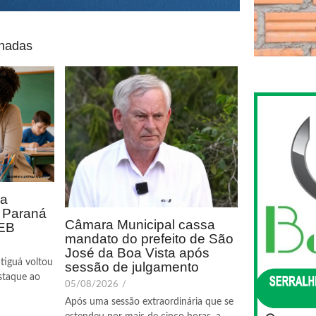
onadas
ca
o Paraná
Câmara Municipal cassa
DEB
mandato do prefeito de São
José da Boa Vista após
tiguá voltou
sessão de julgamento
staque ao
05/08/2026
/
Após uma sessão extraordinária que se