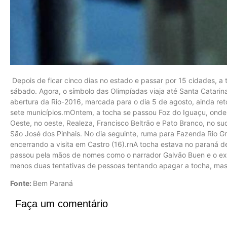
Depois de ficar cinco dias no estado e passar por 15 cidades, a
sábado. Agora, o símbolo das Olimpíadas viaja até Santa Catarin
abertura da Rio-2016, marcada para o dia 5 de agosto, ainda reto
sete municípios.rnOntem, a tocha se passou Foz do Iguaçu, onde 
Oeste, no oeste, Realeza, Francisco Beltrão e Pato Branco, no su
São José dos Pinhais. No dia seguinte, ruma para Fazenda Rio G
encerrando a visita em Castro (16).rnA tocha estava no paraná 
passou pela mãos de nomes como o narrador Galvão Buen e o ex-j
menos duas tentativas de pessoas tentando apagar a tocha, ma
Fonte:
Bem Paraná
Faça um comentário