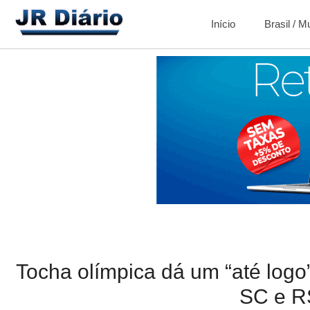
Início
Brasil / 
Tocha olímpica dá um “até logo
SC e R