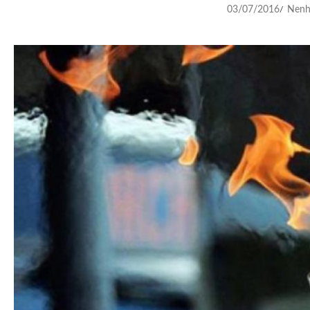
03/07/2016
Nenh
/