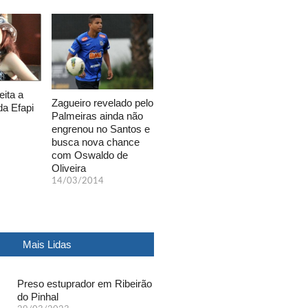
eita a
Zagueiro revelado pelo
da Efapi
Palmeiras ainda não
engrenou no Santos e
busca nova chance
com Oswaldo de
Oliveira
14/03/2014
Mais Lidas
Preso estuprador em Ribeirão
do Pinhal