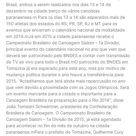
Brasil, ambos a serem realizados nos dias 13 e 14 de
dezembro na cidade berço de vários canoístas
paranaenses.rn Para os dias 13 a 14 são esperados mais de
150 atletas dos estados do RS, PR, SP, RJ e MT para os
eventos que encerram o calendário nacional da modalidade
em 2014.rnJá em 2015 a cidade paranaense recebe o
Campeonato Brasileiro de Canoagem Slalom – 1a Divisão,
principal evento do calendário nacional no ano que vem que
deverá ser patrocinado pelo BNDES e contar com transmissão
de TV ao vivo para todo o Brasil.rnO patrocínio do BNDES em
Tomazina já era esperado para este ano, mas por motivo de
mudança política durante o ano houve a transferência para
2015. “Acreditamos que terá ainda mais repercussão no ano
que vem devido a proximidade com os Jogos Olímpicos. Será
um evento marcante para a cidade e importante para a
Canoagem Brasileira na preparação para o Rio 2016”, disse
João Tomasini Schwertner, presidente da Confederação
Brasileira de Canoagem. O Campeonato Brasileiro de
Canoagem Slalom – 1a Divisão de 2015, já está agendado
para acontecer no fim do mês de outubro na cidade
paranaense.rnPara o prefeito de Tomazina, Guilherme Cury