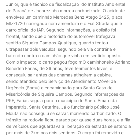
Junior, que é técnico de fiscalização do Instituto Ambiental
do Paraná de Jacarezinho morreu carbonizado. O acidente
envolveu um caminhão Mercedes Benz Atego 2425, placa
MIZ-1720 carregado com amendoim e o Fiat Strada que é
carro oficial do IAP. Segundo informações, a colisão foi
frontal, sendo que o motorista do automóvel trafegava
sentido Siqueira Campos-Quatiguá, quando tentou
ultrapassar dois veículos, seguindo pela via contrária e
batendo contra o caminhão que vinha em sentido oposto.
Com o impacto, o carro pegou fogo.rnO caminhoneiro Adriano
Benedeti Farias, de 36 anos, teve ferimentos leves, e
conseguiu sair antes das chamas atingirem a cabine,
sendo atendido pelo Serviço de Atendimento Móvel de
Urgência (Samu) e encaminhado para Santa Casa de
Misericórdia de Siqueira Campos. Segundo informações da
PRE, Farias seguia para o município de Santo Amaro da
Imperatriz, Santa Catarina. Já o funcionário público José
Mouta não conseguiu se salvar, morrendo carbonizado. O
trânsito na rodovia ficou parado por quase duas horas, e a fila
de veículos que aguardava a liberação da estrada se estendia
por mais de 7km nos dois sentidos. O corpo foi removido e