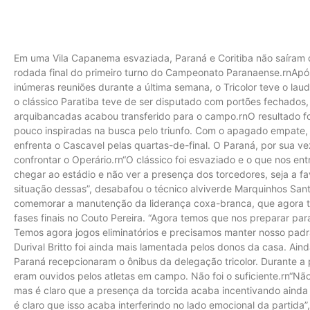
Em uma Vila Capanema esvaziada, Paraná e Coritiba não saíram 
rodada final do primeiro turno do Campeonato Paranaense.rnApós u
inúmeras reuniões durante a última semana, o Tricolor teve o lau
o clássico Paratiba teve de ser disputado com portões fechados,
arquibancadas acabou transferido para o campo.rnO resultado f
pouco inspiradas na busca pelo triunfo. Com o apagado empate,
enfrenta o Cascavel pelas quartas-de-final. O Paraná, por sua v
confrontar o Operário.rn“O clássico foi esvaziado e o que nos ent
chegar ao estádio e não ver a presença dos torcedores, seja a fa
situação dessas”, desabafou o técnico alviverde Marquinhos San
comemorar a manutenção da liderança coxa-branca, que agora t
fases finais no Couto Pereira. “Agora temos que nos preparar par
Temos agora jogos eliminatórios e precisamos manter nosso padrã
Durival Britto foi ainda mais lamentada pelos donos da casa. Ain
Paraná recepcionaram o ônibus da delegação tricolor. Durante a p
eram ouvidos pelos atletas em campo. Não foi o suficiente.rn“N
mas é claro que a presença da torcida acaba incentivando ainda 
é claro que isso acaba interferindo no lado emocional da partida”,