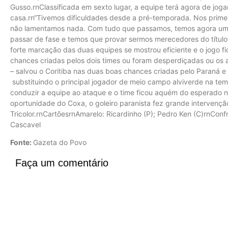
Gusso.rnClassificada em sexto lugar, a equipe terá agora de jog
casa.rn“Tivemos dificuldades desde a pré-temporada. Nos primei
não lamentamos nada. Com tudo que passamos, temos agora uma
passar de fase e temos que provar sermos merecedores do título”
forte marcação das duas equipes se mostrou eficiente e o jogo 
chances criadas pelos dois times ou foram desperdiçadas ou os
– salvou o Coritiba nas duas boas chances criadas pelo Paraná 
substituindo o principal jogador de meio campo alviverde na t
conduzir a equipe ao ataque e o time ficou aquém do esperado n
oportunidade do Coxa, o goleiro paranista fez grande intervençã
Tricolor.rnCartõesrnAmarelo: Ricardinho (P); Pedro Ken (C)rnConfr
Cascavel
Fonte:
Gazeta do Povo
Faça um comentário