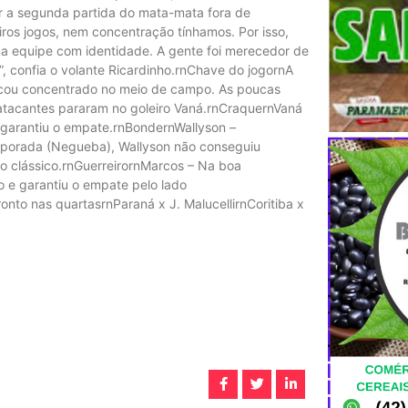
ar a segunda partida do mata-mata fora de
ros jogos, nem concentração tínhamos. Por isso,
 equipe com identidade. A gente foi merecedor de
, confia o ­volante Ricardinho.rnChave do jogornA
ficou concentrado no meio de campo. As poucas
 atacantes pararam no goleiro Vaná.rnCraquernVaná
e garantiu o empate.rnBondernWallyson –
emporada (Negueba), Wallyson não conseguiu
o clássico.rnGuerreirornMarcos – Na boa
o e garantiu o empate pelo lado
onto nas quartasrnParaná x J. MalucellirnCoritiba x