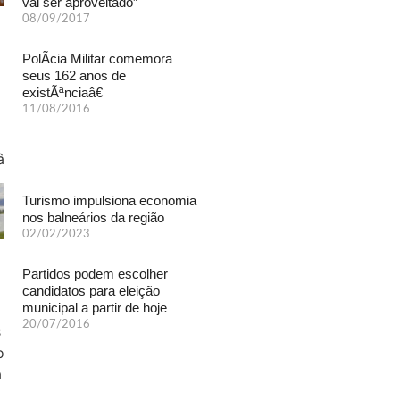
vai ser aproveitado”
08/09/2017
PolÃ­cia Militar comemora
seus 162 anos de
existÃªnciaâ€
11/08/2016
Turismo impulsiona economia
nos balneários da região
02/02/2023
Partidos podem escolher
candidatos para eleição
municipal a partir de hoje
20/07/2016