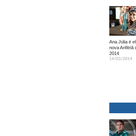
Ana Júlia é el
nova Anfitriã 
2014
14/03/2014