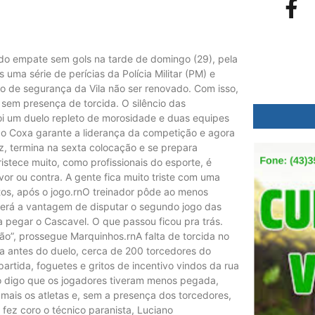
do empate sem gols na tarde de domingo (29), pela
ma série de perícias da Polícia Militar (PM) e
do de segurança da Vila não ser renovado. Com isso,
 sem presença de torcida. O silêncio das
oi um duelo repleto de morosidade e duas equipes
 o Coxa garante a liderança da competição e agora
ez, termina na sexta colocação e se prepara
ristece muito, como profissionais do esporte, é
vor ou contra. A gente fica muito triste com uma
tos, após o jogo.rnO treinador pôde ao menos
erá a vantagem de disputar o segundo jogo das
a pegar o Cascavel. O que passou ficou pra trás.
o”, prossegue Marquinhos.rnA falta de torcida no
da antes do duelo, cerca de 200 torcedores do
artida, foguetes e gritos de incentivo vindos da rua
ão digo que os jogadores tiveram menos pegada,
mais os atletas e, sem a presença dos torcedores,
 fez coro o técnico paranista, Luciano