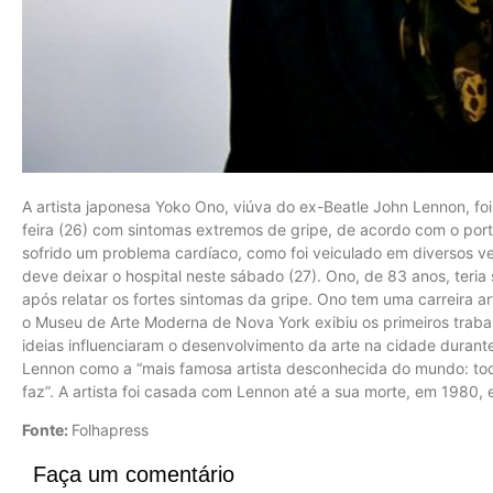
A artista japonesa Yoko Ono, viúva do ex-Beatle John Lennon, fo
feira (26) com sintomas extremos de gripe, de acordo com o porta-
sofrido um problema cardíaco, como foi veiculado em diversos v
deve deixar o hospital neste sábado (27). Ono, de 83 anos, teri
após relatar os fortes sintomas da gripe. Ono tem uma carreira a
o Museu de Arte Moderna de Nova York exibiu os primeiros traba
ideias influenciaram o desenvolvimento da arte na cidade durante
Lennon como a “mais famosa artista desconhecida do mundo: to
faz”. A artista foi casada com Lennon até a sua morte, em 1980
Fonte:
Folhapress
Faça um comentário