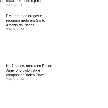
escola em todo o país
22/01/2015
PM apreende drogas e
recupera moto em Santo
Antônio da Platina
08/09/2014
Há 14 anos, morria no Rio de
Janeiro, o violonista e
compositor Baden Powel
26/09/2014