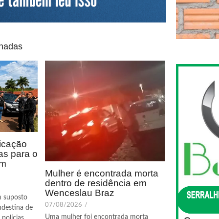
onadas
icação
as para o
em
Mulher é encontrada morta
dentro de residência em
Wenceslau Braz
m suposto
07/08/2026
/
ndestina de
Uma mulher foi encontrada morta
polícias