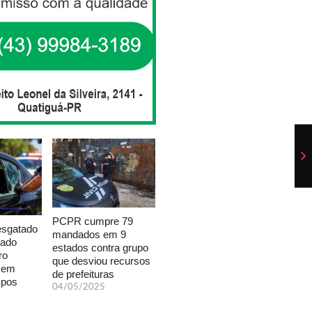
PCPR cumpre 79
esgatado
mandados em 9
xado
estados contra grupo
ro
que desviou recursos
a em
de prefeituras
mpos
04/05/2025