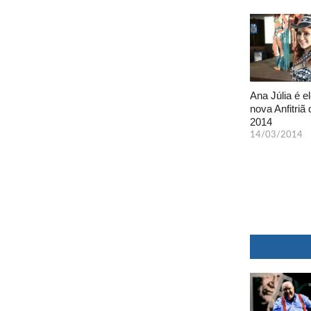
Ana Júlia é el
nova Anfitriã 
2014
14/03/2014