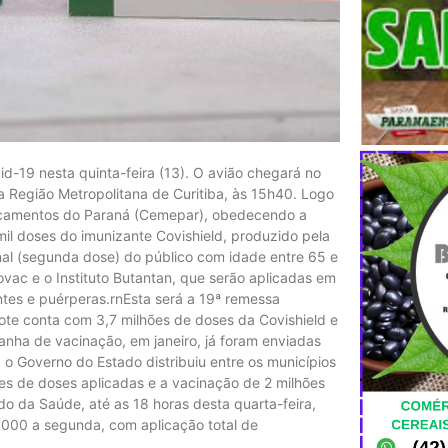
d-19 nesta quinta-feira (13). O avião chegará no
a Região Metropolitana de Curitiba, às 15h40. Logo
dicamentos do Paraná (Cemepar), obedecendo a
il doses do imunizante Covishield, produzido pela
al (segunda dose) do público com idade entre 65 e
vac e o Instituto Butantan, que serão aplicadas em
es e puérperas.rnEsta será a 19ª remessa
 lote conta com 3,7 milhões de doses da Covishield e
nha de vacinação, em janeiro, já foram enviadas
 o Governo do Estado distribuiu entre os municípios
hões de doses aplicadas e a vacinação de 2 milhões
o da Saúde, até as 18 horas desta quarta-feira,
.000 a segunda, com aplicação total de