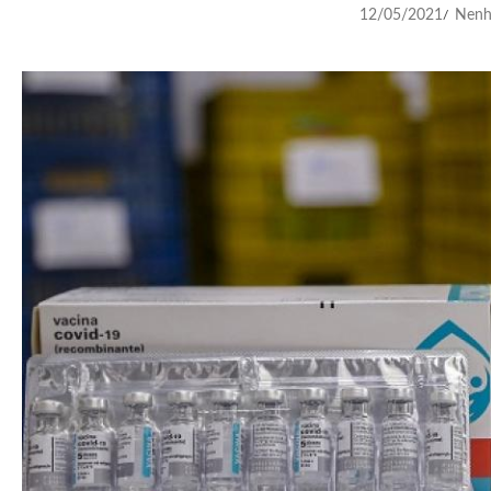
12/05/2021
Nenh
/