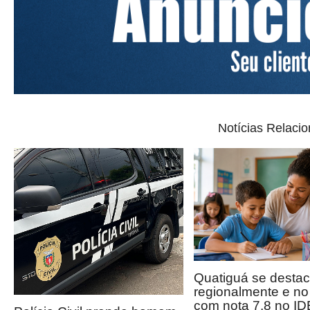
Notícias Relaci
Quatiguá se desta
regionalmente e n
com nota 7,8 no I