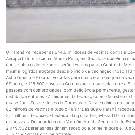
O Paraná vai receber as 244,8 mil doses de vacinas contra a Covi
Aeroporto Internacional Afonso Pena, em São José dos Pinhais, n
em seguida os imunizantes serão levados para o Centro de Me
mesma logística adotada desde o início da vacinação.rnSão 118 m
AstraZeneca e Fiocruz, voltadas para completar o esquema vacin
69 anos, e 126.800 doses da Coronavac, da parceria entre a Sino
pessoas com comorbidades, com deficiência permanente, gestant
distribuída entre as 27 unidades da federação pelo Ministério. O
quase 2 milhões de doses da Coronavac. Desde o início da campa
82 milhões de vacinas a todo o País.rnDas que o Paraná recebeu,
3,7 milhões de doses. O Estado atingiu na terça-feira (11) 3 mil
de pessoas. De acordo com o Vacinômetro da Secretaria de Estad
2.049.592 paranaenses tinham recebido a primeira dose e 1.083
3.132.592 doses dos imunizantes.