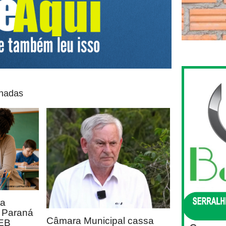
onadas
ca
o Paraná
Câmara Municipal cassa
DEB