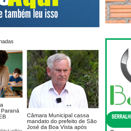
onadas
ca
o Paraná
Câmara Municipal cassa
DEB
mandato do prefeito de São
José da Boa Vista após
tiguá voltou