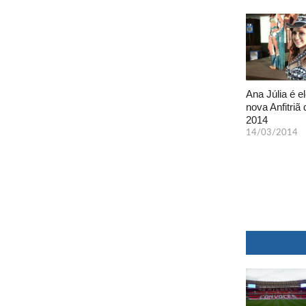
Ana Júlia é el
nova Anfitriã 
2014
14/03/2014