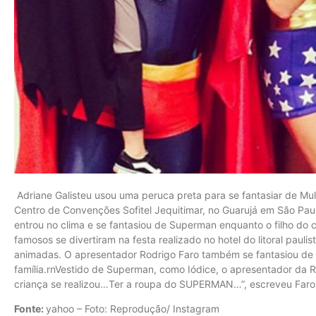
Adriane Galisteu usou uma peruca preta para se fantasiar de Mu
Centro de Convenções Sofitel Jequitimar, no Guarujá em São Pau
entrou no clima e se fantasiou de Superman enquanto o filho do c
famosos se divertiram na festa realizado no hotel do litoral pauli
animadas. O apresentador Rodrigo Faro também se fantasiou de h
família.rnVestido de Superman, como Iódice, o apresentador da 
criança se realizou…Ter a roupa do SUPERMAN…”, escreveu Faro
Fonte:
yahoo – Foto: Reprodução/ Instagram