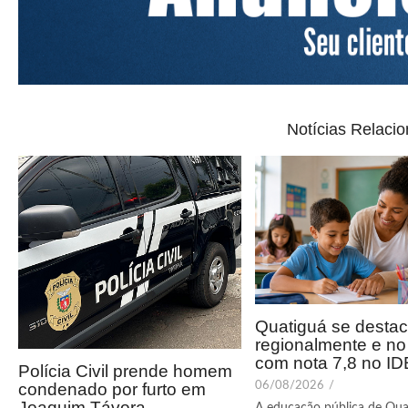
Notícias Relaci
Quatiguá se desta
regionalmente e n
com nota 7,8 no I
Polícia Civil prende homem
condenado por furto em
06/08/2026
/
Joaquim Távora
A educação pública de Qua