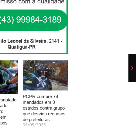
PCPR cumpre 79
esgatado
mandados em 9
xado
estados contra grupo
ro
que desviou recursos
a em
de prefeituras
mpos
04/05/2025