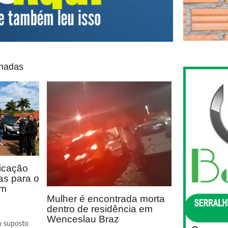
onadas
icação
as para o
em
Mulher é encontrada morta
dentro de residência em
Wenceslau Braz
m suposto