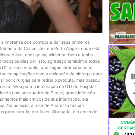
u a imprensa que começa a dar seus primeiros
a Senhora da Conceição, em Porto Alegre, onde está
lhora diária, consigo me alimentar bem e tenho
 todos os dias por isso, agradeço também a todos
UTI”, disse a modelo, que segue internada com
tou complicações com a aplicação de hidrogel para
ar por cirurgias para retirar o produto, mas passou
dro a levou para a internação na UTI do Hospital
ticada com um quadro de Sepse, grave infecção
mentos mais críticos de sua internação, ela
hos. Na ocasião, a mãe de Andressa fez um
s para curá-la, por favor. Obrigada, é o apelo de