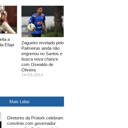
eita a
Zagueiro revelado pelo
da Efapi
Palmeiras ainda não
engrenou no Santos e
busca nova chance
com Oswaldo de
Oliveira
14/03/2014
Mais Lidas
Diretores da Protork celebram
convênio com governador