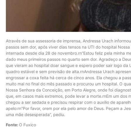
Através de sua assessoria de imprensa, Andressa Urach informo
passos sem dor, após viver dias tensos na UTI do hospital Noss
internada desde dia 28 de novembro.rn”Estou feliz pela minha me
dado meus primeiros passos no quarto sem dor. Agradeço a Deus
que vieram ao hospital doar sangue e espero poder sair logo da 
quadro estável e sem previsão de alta.rnAndressa Urach apresen
engrossar a coxa feita há cerca de cinco anos. Ela chegou a pass
muito mal no final do mês passado e procurou um hospital. O qua
Nossa Senhora da Conceição, em Porto Alegre, onde foi diagnos
que, em casos mais extremos, pode levar a morte.rnEm um dos mo
chegou a ser sedada e precisou respirar com o auxílio de aparel
apelo:rn”Por favor, orem por ela pelo amor de Deus. Peçam a Jesu
uma mãe desesperada”, pediu.
Fonte:
O Fuxico