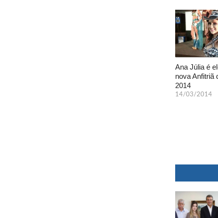
Ana Júlia é el
nova Anfitriã 
2014
14/03/2014