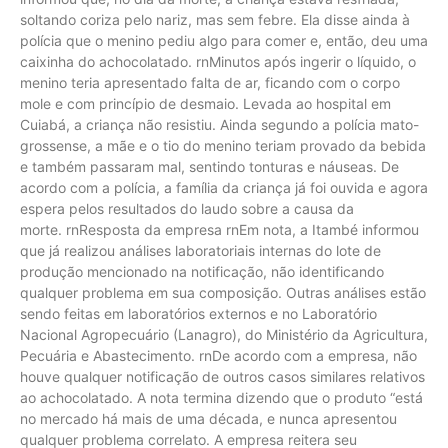
soltando coriza pelo nariz, mas sem febre. Ela disse ainda à
polícia que o menino pediu algo para comer e, então, deu uma
caixinha do achocolatado. rnMinutos após ingerir o líquido, o
menino teria apresentado falta de ar, ficando com o corpo
mole e com princípio de desmaio. Levada ao hospital em
Cuiabá, a criança não resistiu. Ainda segundo a polícia mato-
grossense, a mãe e o tio do menino teriam provado da bebida
e também passaram mal, sentindo tonturas e náuseas. De
acordo com a polícia, a família da criança já foi ouvida e agora
espera pelos resultados do laudo sobre a causa da
morte. rnResposta da empresa rnEm nota, a Itambé informou
que já realizou análises laboratoriais internas do lote de
produção mencionado na notificação, não identificando
qualquer problema em sua composição. Outras análises estão
sendo feitas em laboratórios externos e no Laboratório
Nacional Agropecuário (Lanagro), do Ministério da Agricultura,
Pecuária e Abastecimento. rnDe acordo com a empresa, não
houve qualquer notificação de outros casos similares relativos
ao achocolatado. A nota termina dizendo que o produto “está
no mercado há mais de uma década, e nunca apresentou
qualquer problema correlato. A empresa reitera seu