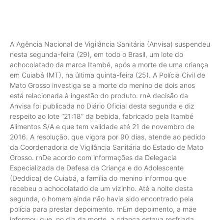
A Agência Nacional de Vigilância Sanitária (Anvisa) suspendeu
nesta segunda-feira (29), em todo o Brasil, um lote do
achocolatado da marca Itambé, após a morte de uma criança
em Cuiabá (MT), na última quinta-feira (25). A Polícia Civil de
Mato Grosso investiga se a morte do menino de dois anos
está relacionada à ingestão do produto. rnA decisão da
Anvisa foi publicada no Diário Oficial desta segunda e diz
respeito ao lote “21:18” da bebida, fabricado pela Itambé
Alimentos S/A e que tem validade até 21 de novembro de
2016. A resolução, que vigora por 90 dias, atende ao pedido
da Coordenadoria de Vigilância Sanitária do Estado de Mato
Grosso. rnDe acordo com informações da Delegacia
Especializada de Defesa da Criança e do Adolescente
(Deddica) de Cuiabá, a família do menino informou que
recebeu o achocolatado de um vizinho. Até a noite desta
segunda, o homem ainda não havia sido encontrado pela
polícia para prestar depoimento. rnEm depoimento, a mãe
informou que, no dia da morte, a criança estava resfriada,