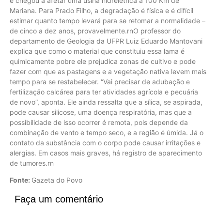
e chegou a afetar uma usina hidrelétrica a 100 Km de
Mariana. Para Prado Filho, a degradação é física e é difícil
estimar quanto tempo levará para se retomar a normalidade –
de cinco a dez anos, provavelmente.rnO professor do
departamento de Geologia da UFPR Luiz Eduardo Mantovani
explica que como o material que constituiu essa lama é
quimicamente pobre ele prejudica zonas de cultivo e pode
fazer com que as pastagens e a vegetação nativa levem mais
tempo para se restabelecer. “Vai precisar de adubação e
fertilização calcárea para ter atividades agrícola e pecuária
de novo”, aponta. Ele ainda ressalta que a sílica, se aspirada,
pode causar silicose, uma doença respiratória, mas que a
possibilidade de isso ocorrer é remota, pois depende da
combinação de vento e tempo seco, e a região é úmida. Já o
contato da substância com o corpo pode causar irritações e
alergias. Em casos mais graves, há registro de aparecimento
de tumores.rn
Fonte:
Gazeta do Povo
Faça um comentário