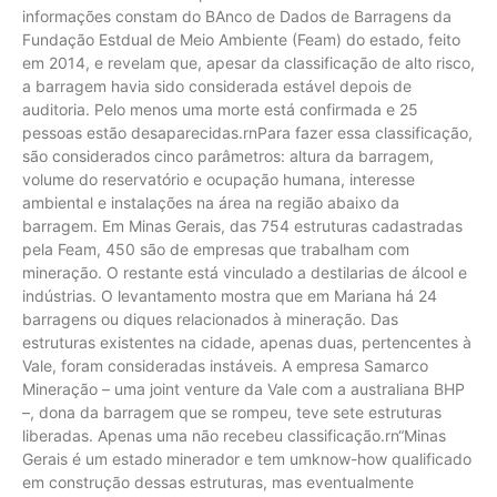
informações constam do BAnco de Dados de Barragens da
Fundação Estdual de Meio Ambiente (Feam) do estado, feito
em 2014, e revelam que, apesar da classificação de alto risco,
a barragem havia sido considerada estável depois de
auditoria. Pelo menos uma morte está confirmada e 25
pessoas estão desaparecidas.rnPara fazer essa classificação,
são considerados cinco parâmetros: altura da barragem,
volume do reservatório e ocupação humana, interesse
ambiental e instalações na área na região abaixo da
barragem. Em Minas Gerais, das 754 estruturas cadastradas
pela Feam, 450 são de empresas que trabalham com
mineração. O restante está vinculado a destilarias de álcool e
indústrias. O levantamento mostra que em Mariana há 24
barragens ou diques relacionados à mineração. Das
estruturas existentes na cidade, apenas duas, pertencentes à
Vale, foram consideradas instáveis. A empresa Samarco
Mineração – uma joint venture da Vale com a australiana BHP
–, dona da barragem que se rompeu, teve sete estruturas
liberadas. Apenas uma não recebeu classificação.rn“Minas
Gerais é um estado minerador e tem umknow-how qualificado
em construção dessas estruturas, mas eventualmente