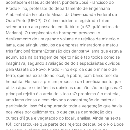
acontecem esses acidentes”, pondera José Francisco do
Prado Filho, professor do departamento de Engenharia
Ambiental da Escola de Minas, da Universidade Federal de
Ouro Preto (UFOP). O último acidente registrado foi em
setembro do ano passado, em Itabirito (a 67 quilômetros de
Mariana). O rompimento da barragem provocou o
deslizamento de um grande volume de rejeitos de minério e
lama, que atingiu veículos da empresa mineradora e matou
três funcionáriosrnrnExtensão dos danosrnA lama que estava
acumulada na barragem de rejeito não é tão tóxica como se
imaginava, segundo avaliação de dois especialistas ouvidos
pela Gazeta do Povo. Prado Filho explica que o minério de
ferro, que era extraído no local, é pobre, com baixo teor de
hematita. Ele passa por um processo de beneficiamento que
utiliza água e substâncias químicas que não são perigosas. O
principal rejeito é a areia de sílica.rnO problema é o material,
uma lama densa e com elevada concentração de material
particulado. Isso foi empurrando toda a vegetação que havia
nos vales por quilômetros, o que causa degradação dos
cursos d”água e vegetação do local”, analisa. Ainda na sexta
(6), constatou-se que parte dos rejeitos desceu pelo Rio Doce