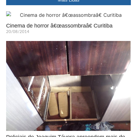
Cinema de horror â€œassombraâ€ Curitiba
20/08/2014