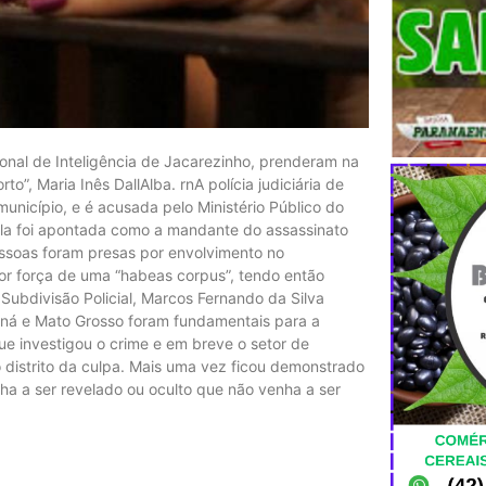
gional de Inteligência de Jacarezinho, prenderam na
”, Maria Inês DallAlba. rnA polícia judiciária de
nicípio, e é acusada pelo Ministério Público do
nEla foi apontada como a mandante do assassinato
ssoas foram presas por envolvimento no
por força de uma “habeas corpus”, tendo então
ubdivisão Policial, Marcos Fernando da Silva
araná e Mato Grosso foram fundamentais para a
ue investigou o crime e em breve o setor de
 distrito da culpa. Mais uma vez ficou demonstrado
a a ser revelado ou oculto que não venha a ser