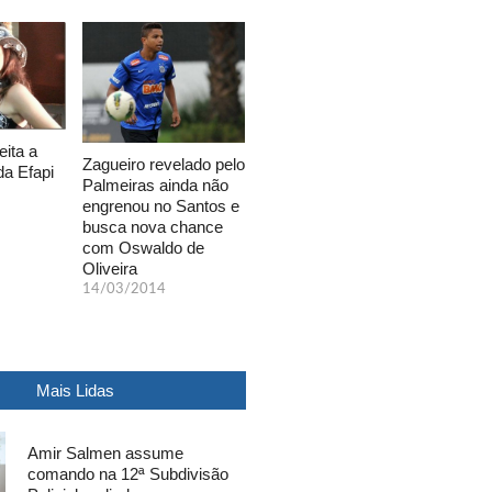
eita a
Zagueiro revelado pelo
da Efapi
Palmeiras ainda não
engrenou no Santos e
busca nova chance
com Oswaldo de
Oliveira
14/03/2014
Mais Lidas
Amir Salmen assume
comando na 12ª Subdivisão