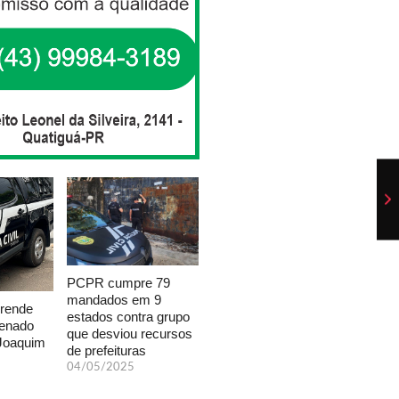
PCPR cumpre 79
mandados em 9
prende
estados contra grupo
enado
que desviou recursos
 Joaquim
de prefeituras
04/05/2025