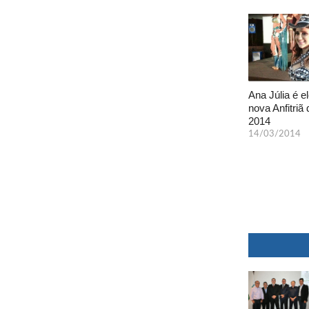
Ana Júlia é el
nova Anfitriã 
2014
14/03/2014