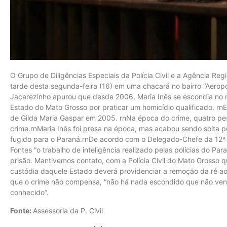
O Grupo de Diligências Especiais da Polícia Civil e a Agência Re
tarde desta segunda-feira (16) em uma chacará no bairro “Aeroporto
Jacarezinho apurou que desde 2006, Maria Inês se escondia no mu
Estado do Mato Grosso por praticar um homicídio qualificado. r
de Gilda Maria Gaspar em 2005. rnNa época do crime, quatro pe
crime.rnMaria Inês foi presa na época, mas acabou sendo solta 
fugido para o Paraná.rnDe acordo com o Delegado-Chefe da 12ª S
Fontes “o trabalho de inteligência realizado pelas polícias do P
prisão. Mantivemos contato, com a Polícia Civil do Mato Grosso q
custódia daquele Estado deverá providenciar a remoção da ré ao
que o crime não compensa, “não há nada escondido que não venh
conhecido”.
Fonte:
Assessoria da P. Civil