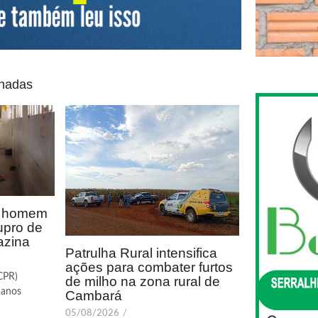
onadas
de homem
upro de
azina
Patrulha Rural intensifica
ações para combater furtos
PCPR)
de milho na zona rural de
 anos
Cambará
05/08/2026
/