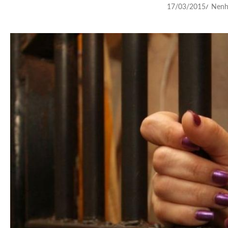
17/03/2015
Nenh
/