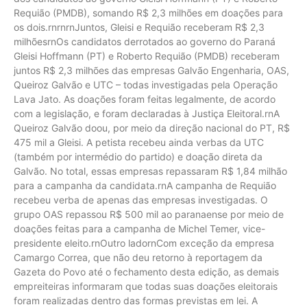
Requião (PMDB), somando R$ 2,3 milhões em doações para
os dois.rnrnrnJuntos, Gleisi e Requião receberam R$ 2,3
milhõesrnOs candidatos derrotados ao governo do Paraná
Gleisi Hoffmann (PT) e Roberto Requião (PMDB) receberam
juntos R$ 2,3 milhões das empresas Galvão Engenharia, OAS,
Queiroz Galvão e UTC – todas investigadas pela Operação
Lava Jato. As doações foram feitas legalmente, de acordo
com a legislação, e foram declaradas à Justiça Eleitoral.rnA
Queiroz Galvão doou, por meio da direção nacional do PT, R$
475 mil a Gleisi. A petista recebeu ainda verbas da UTC
(também por intermédio do partido) e doação direta da
Galvão. No total, essas empresas repassaram R$ 1,84 milhão
para a campanha da candidata.rnA campanha de Requião
recebeu verba de apenas das empresas investigadas. O
grupo OAS repassou R$ 500 mil ao paranaense por meio de
doações feitas para a campanha de Michel Temer, vice-
presidente eleito.rnOutro ladornCom exceção da empresa
Camargo Correa, que não deu retorno à reportagem da
Gazeta do Povo até o fechamento desta edição, as demais
empreiteiras informaram que todas suas doações eleitorais
foram realizadas dentro das formas previstas em lei. A