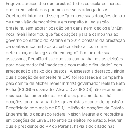
Engevix acrescentou que prestará todos os esclarecimentos
que forem solicitados por meio de seus advogados.A
Odebrecht informou disse que “promove suas doações dentro
de uma visão democrática e em respeito à Legislação
brasileira, sem adotar posição partidária nem ideologia”.rnEm
nota, Gleisi informou que “as doações para a campanha ao
governo do estado do Paraná em 2014 constam da prestação
de contas encaminhada à Justiça Eleitoral, conforme
determinação da legislação em vigor”. Por meio de sua
assessoria, Requião disse que sua campanha nestas eleições
para governador foi “modesta e com muita dificuldade”, com
arrecadação abaixo dos gastos . A assessoria destacou ainda
que a doação da empreiteira OAS foi repassada à campanha
pelo comitê de Michel Temer.rnrnrnO governador reeleito Beto
Richa (PSDB) e o senador Alvaro Dias (PSDB) não receberam
recursos das empreiteiras.rnEntre os parlamentares, há
doações tanto para partidos governistas quanto de oposição.
Beneficiado com mais de R$ 1,1 milhão de doações da Galvão
Engenharia, o deputado federal Nelson Meurer é o recordista
em doações da Lava Jato entre os eleitos no estado. Meurer,
que é presidente do PP do Paraná, havia sido citado nas