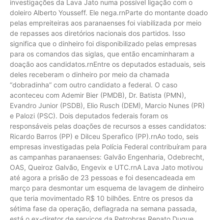
investigações da Lava Jato numa possível ligação com o
doleiro Alberto Yousseff. Ele nega.rnParte do montante doado
pelas empreiteiras aos paranaenses foi viabilizada por meio
de repasses aos diretórios nacionais dos partidos. Isso
significa que o dinheiro foi disponibilizado pelas empresas
para os comandos das siglas, que então encaminharam a
doação aos candidatos.rnEntre os deputados estaduais, seis
deles receberam o dinheiro por meio da chamada
“dobradinha” com outro candidato a federal. O caso
aconteceu com Ademir Bier (PMDB), Dr. Batista (PMN),
Evandro Junior (PSDB), Elio Rusch (DEM), Marcio Nunes (PR)
e Palozi (PSC). Dois deputados federais foram os
responsáveis pelas doações de recursos a esses candidatos:
Ricardo Barros (PP) e Dilceu Sperafico (PP).rnAo todo, seis
empresas investigadas pela Polícia Federal contribuíram para
as campanhas paranaenses: Galvão Engenharia, Odebrecht,
OAS, Queiroz Galvão, Engevix e UTC.rnA Lava Jato motivou
até agora a prisão de 23 pessoas e foi desencadeada em
março para desmontar um esquema de lavagem de dinheiro
que teria movimentado R$ 10 bilhões. Entre os presos da
sétima fase da operação, deflagrada na semana passada,
está o ex-diretor de serviços da Petrobras Renato Duque,