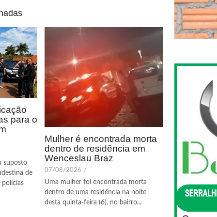
onadas
icação
as para o
em
Mulher é encontrada morta
dentro de residência em
Wenceslau Braz
m suposto
07/08/2026
/
ndestina de
Uma mulher foi encontrada morta
polícias
dentro de uma residência na noite
desta quinta-feira (6), no bairro...