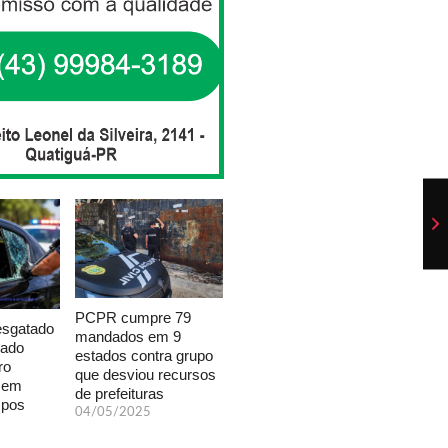
PCPR cumpre 79
esgatado
mandados em 9
xado
estados contra grupo
ro
que desviou recursos
a em
de prefeituras
mpos
04/05/2025