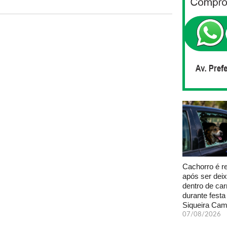
Cachorro é r
após ser dei
dentro de car
durante fest
Siqueira Ca
07/08/2026