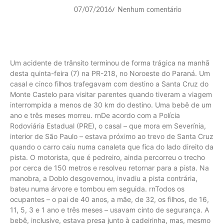
07/07/2016
Nenhum comentário
/
Um acidente de trânsito terminou de forma trágica na manhã
desta quinta-feira (7) na PR-218, no Noroeste do Paraná. Um
casal e cinco filhos trafegavam com destino a Santa Cruz do
Monte Castelo para visitar parentes quando tiveram a viagem
interrompida a menos de 30 km do destino. Uma bebê de um
ano e três meses morreu. rnDe acordo com a Polícia
Rodoviária Estadual (PRE), o casal – que mora em Severínia,
interior de São Paulo – estava próximo ao trevo de Santa Cruz
quando o carro caiu numa canaleta que fica do lado direito da
pista. O motorista, que é pedreiro, ainda percorreu o trecho
por cerca de 150 metros e resolveu retornar para a pista. Na
manobra, a Doblo desgovernou, invadiu a pista contrária,
bateu numa árvore e tombou em seguida. rnTodos os
ocupantes – o pai de 40 anos, a mãe, de 32, os filhos, de 16,
11, 5, 3 e 1 ano e três meses – usavam cinto de segurança. A
bebê, inclusive, estava presa junto à cadeirinha, mas, mesmo