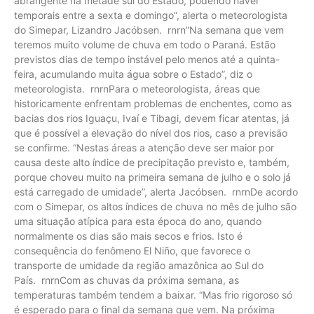
abrangente na metade sul do Estado, podendo haver
temporais entre a sexta e domingo”, alerta o meteorologista
do Simepar, Lizandro Jacóbsen. rnrn”Na semana que vem
teremos muito volume de chuva em todo o Paraná. Estão
previstos dias de tempo instável pelo menos até a quinta-
feira, acumulando muita água sobre o Estado”, diz o
meteorologista. rnrnPara o meteorologista, áreas que
historicamente enfrentam problemas de enchentes, como as
bacias dos rios Iguaçu, Ivaí e Tibagi, devem ficar atentas, já
que é possível a elevação do nível dos rios, caso a previsão
se confirme. “Nestas áreas a atenção deve ser maior por
causa deste alto índice de precipitação previsto e, também,
porque choveu muito na primeira semana de julho e o solo já
está carregado de umidade”, alerta Jacóbsen. rnrnDe acordo
com o Simepar, os altos índices de chuva no mês de julho são
uma situação atípica para esta época do ano, quando
normalmente os dias são mais secos e frios. Isto é
consequência do fenômeno El Niño, que favorece o
transporte de umidade da região amazônica ao Sul do
País. rnrnCom as chuvas da próxima semana, as
temperaturas também tendem a baixar. “Mas frio rigoroso só
é esperado para o final da semana que vem. Na próxima