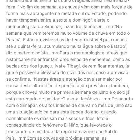
instabilidade aumenta nas outras regiões ainda nesta sexta-
feira. “No fim de semana, as chuvas vêm com mais força e de
forma mais abrangente na metade sul do Estado, podendo
haver temporais entre a sexta e domingo”, alerta o
meteorologista do Simepar, Lizandro Jacóbsen. rnrn”Na
semana que vem teremos muito volume de chuva em todo o
Paraná. Estão previstos dias de tempo instável pelo menos
até a quinta-feira, acumulando muita água sobre o Estado”,
diz o meteorologista. rnrnPara o meteorologista, áreas que
historicamente enfrentam problemas de enchentes, como as
bacias dos rios Iguaçu, Ivaí e Tibagi, devem ficar atentas, já
que é possível a elevação do nível dos rios, caso a previsão
se confirme. “Nestas áreas a atenção deve ser maior por
causa deste alto índice de precipitação previsto e, também,
porque choveu muito na primeira semana de julho e o solo já
está carregado de umidade”, alerta Jacóbsen. rnrnDe acordo
com o Simepar, os altos índices de chuva no mês de julho são
uma situação atípica para esta época do ano, quando
normalmente os dias são mais secos e frios. Isto é
consequência do fenômeno El Niño, que favorece o
transporte de umidade da região amazônica ao Sul do
País. rnrnCom as chuvas da próxima semana, as