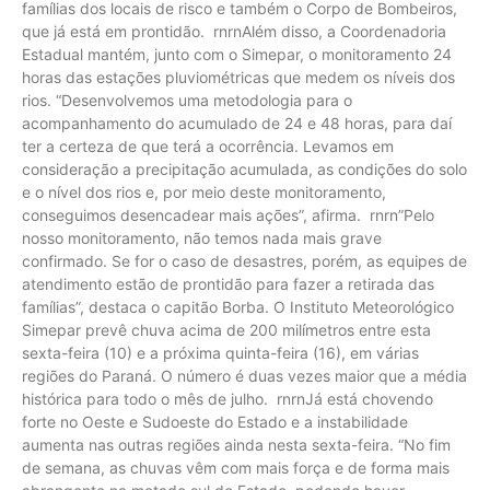
famílias dos locais de risco e também o Corpo de Bombeiros,
que já está em prontidão. rnrnAlém disso, a Coordenadoria
Estadual mantém, junto com o Simepar, o monitoramento 24
horas das estações pluviométricas que medem os níveis dos
rios. “Desenvolvemos uma metodologia para o
acompanhamento do acumulado de 24 e 48 horas, para daí
ter a certeza de que terá a ocorrência. Levamos em
consideração a precipitação acumulada, as condições do solo
e o nível dos rios e, por meio deste monitoramento,
conseguimos desencadear mais ações”, afirma. rnrn”Pelo
nosso monitoramento, não temos nada mais grave
confirmado. Se for o caso de desastres, porém, as equipes de
atendimento estão de prontidão para fazer a retirada das
famílias”, destaca o capitão Borba. O Instituto Meteorológico
Simepar prevê chuva acima de 200 milímetros entre esta
sexta-feira (10) e a próxima quinta-feira (16), em várias
regiões do Paraná. O número é duas vezes maior que a média
histórica para todo o mês de julho. rnrnJá está chovendo
forte no Oeste e Sudoeste do Estado e a instabilidade
aumenta nas outras regiões ainda nesta sexta-feira. “No fim
de semana, as chuvas vêm com mais força e de forma mais