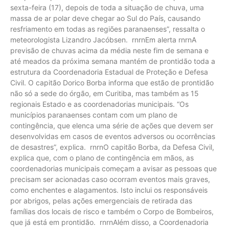
sexta-feira (17), depois de toda a situação de chuva, uma
massa de ar polar deve chegar ao Sul do País, causando
resfriamento em todas as regiões paranaenses”, ressalta o
meteorologista Lizandro Jacóbsen. rnrnEm alerta rnrnA
previsão de chuvas acima da média neste fim de semana e
até meados da próxima semana mantém de prontidão toda a
estrutura da Coordenadoria Estadual de Proteção e Defesa
Civil. O capitão Dorico Borba informa que estão de prontidão
não só a sede do órgão, em Curitiba, mas também as 15
regionais Estado e as coordenadorias municipais. “Os
municípios paranaenses contam com um plano de
contingência, que elenca uma série de ações que devem ser
desenvolvidas em casos de eventos adversos ou ocorrências
de desastres”, explica. rnrnO capitão Borba, da Defesa Civil,
explica que, com o plano de contingência em mãos, as
coordenadorias municipais começam a avisar as pessoas que
precisam ser acionadas caso ocorram eventos mais graves,
como enchentes e alagamentos. Isto inclui os responsáveis
por abrigos, pelas ações emergenciais de retirada das
famílias dos locais de risco e também o Corpo de Bombeiros,
que já está em prontidão. rnrnAlém disso, a Coordenadoria