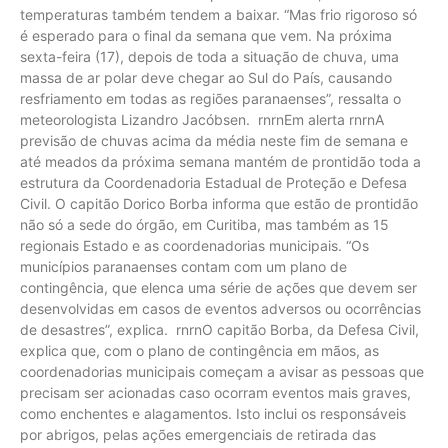
temperaturas também tendem a baixar. “Mas frio rigoroso só
é esperado para o final da semana que vem. Na próxima
sexta-feira (17), depois de toda a situação de chuva, uma
massa de ar polar deve chegar ao Sul do País, causando
resfriamento em todas as regiões paranaenses”, ressalta o
meteorologista Lizandro Jacóbsen. rnrnEm alerta rnrnA
previsão de chuvas acima da média neste fim de semana e
até meados da próxima semana mantém de prontidão toda a
estrutura da Coordenadoria Estadual de Proteção e Defesa
Civil. O capitão Dorico Borba informa que estão de prontidão
não só a sede do órgão, em Curitiba, mas também as 15
regionais Estado e as coordenadorias municipais. “Os
municípios paranaenses contam com um plano de
contingência, que elenca uma série de ações que devem ser
desenvolvidas em casos de eventos adversos ou ocorrências
de desastres”, explica. rnrnO capitão Borba, da Defesa Civil,
explica que, com o plano de contingência em mãos, as
coordenadorias municipais começam a avisar as pessoas que
precisam ser acionadas caso ocorram eventos mais graves,
como enchentes e alagamentos. Isto inclui os responsáveis
por abrigos, pelas ações emergenciais de retirada das