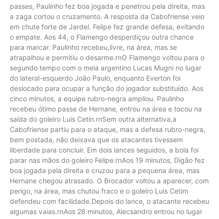
passes, Paulinho fez boa jogada e penetrou pela direita, mas
a zaga cortou o cruzamento. A resposta da Cabofriense veio
em chute forte de Jardel. Felipe fez grande defesa, evitando
o empate. Aos 44, o Flamengo desperdiçou outra chance
para marcar. Paulinho recebeu,livre, na área, mas se
atrapalhou e permitiu o desarme.rnO Flamengo voltou para o
segundo tempo com o meia argentino Lucas Mugni no lugar
do lateral-esquerdo João Paulo, enquanto Everton foi
deslocado para ocupar a função do jogador substituído. Aos
cinco minutos, a equipe rubro-negra ampliou. Paulinho
recebeu ótimo passe de Hernane, entrou na área e tocou na
saída do goleiro Luis Cetin.rnSem outra alternativa,a
Cabofriense partiu para o ataque, mas a defesa rubro-negra,
bem postada, não deixava que os atacantes tivessem
liberdade para concluir. Em dois lances seguidos, a bola foi
parar nas mãos do goleiro Felipe.rnAos 19 minutos, Digão fez
boa jogada pela direita e cruzou para a pequena área, mas
Hernane chegou atrasado. O Brocador voltou a aparecer, com
perigo, na área, mas chutou fraco e o goleiro Luis Cetim
defendeu com facilidade.Depois do lance, o atacante recebeu
algumas vaias.rnAos 28 minutos, Alecsandro entrou no lugar