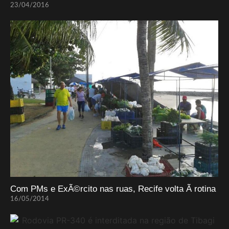
23/04/2016
Com PMs e ExÃ©rcito nas ruas, Recife volta Ã rotina
16/05/2014