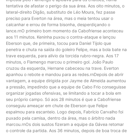
tentativa de afastar o perigo da sua área. Aos oito minutos, o
lateral-direito Digão, substituto de Léo Moura, fez passe
preciso para Everton na área, mas o meia tentou usar o
calcanhar e errou de forma bisonha, desperdiçando o
lance.rnO primeiro bom momento da Cabofriense aconteceu
aos 11 minutos. Keninha puxou o contra-ataque e lançou
Eberson que, de primeira, tocou para Daniel Tijolo que
penetra e chuta na saída do goleiro Felipe, mas a bola bate na
trave esquerda, para alívio da torcida rubro-negra. Aos 17
minutos, o Flamengo marcou o primeiro gol. João Paulo
cruzou da esquerda, Hernane cabeceou na trave. Everton
apanhou o rebote e mandou para as redes.rnDepois de abrir
vantagem, a equipe dirigida por Jayme de Almeida aumentou
a pressão, impedindo que a equipe de Cabo Frio conseguisse
organizar jogadas ofensivas, se limitando a tocar a bola em
seu próprio campo. Só aos 28 minutos é que a Cabofriense
conseguiu ameaçar em chute de Eberson que Felipe
espalmou para escanteio. Logo depois, Fabrício Carvalho foi
puxado pela camisa, dentro da área, mas o árbitro nada
marcou.rnOs dois sustos fizeram a equipe da Gávea retomar
o controle da partida. Aos 36 minutos, depois de boa troca de