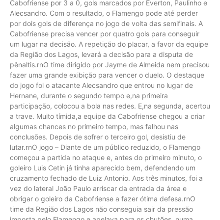
Cabofriense por 3 a 0, gols marcados por Everton, Paulinho e
Alecsandro. Com o resultado, o Flamengo pode até perder
por dois gols de diferença no jogo de volta das semifinais. A
Cabofriense precisa vencer por quatro gols para conseguir
um lugar na decisão. A repetição do placar, a favor da equipe
da Região dos Lagos, levará a decisão para a disputa de
pênaltis.rnO time dirigido por Jayme de Almeida nem precisou
fazer uma grande exibição para vencer o duelo. O destaque
do jogo foi o atacante Alecsandro que entrou no lugar de
Hernane, durante o segundo tempo e,na primeira
participação, colocou a bola nas redes. E,na segunda, acertou
a trave. Muito tímida,a equipe da Cabofriense chegou a criar
algumas chances no primeiro tempo, mas falhou nas
conclusões. Depois de sofrer o terceiro gol, desistiu de
lutar.rnO jogo – Diante de um público reduzido, o Flamengo
começou a partida no ataque e, antes do primeiro minuto, o
goleiro Luis Cetin já tinha aparecido bem, defendendo um
cruzamento fechado de Luiz Antonio. Aos três minutos, foi a
vez do lateral João Paulo arriscar da entrada da área e
obrigar o goleiro da Cabofriense a fazer ótima defesa.rnO
time da Região dos Lagos não conseguia sair da pressão
imposta pelo Flamengo e apelava para os chutões, numa