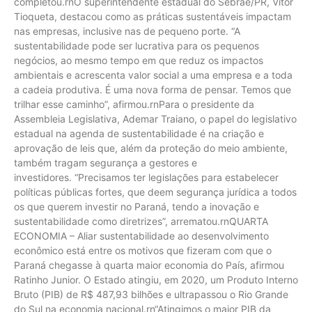
completou.rnO superintendente estadual do Sebrae/PR, Vitor
Tioqueta, destacou como as práticas sustentáveis impactam
nas empresas, inclusive nas de pequeno porte. “A
sustentabilidade pode ser lucrativa para os pequenos
negócios, ao mesmo tempo em que reduz os impactos
ambientais e acrescenta valor social a uma empresa e a toda
a cadeia produtiva. É uma nova forma de pensar. Temos que
trilhar esse caminho”, afirmou.rnPara o presidente da
Assembleia Legislativa, Ademar Traiano, o papel do legislativo
estadual na agenda de sustentabilidade é na criação e
aprovação de leis que, além da proteção do meio ambiente,
também tragam segurança a gestores e
investidores. “Precisamos ter legislações para estabelecer
políticas públicas fortes, que deem segurança jurídica a todos
os que querem investir no Paraná, tendo a inovação e
sustentabilidade como diretrizes”, arrematou.rnQUARTA
ECONOMIA – Aliar sustentabilidade ao desenvolvimento
econômico está entre os motivos que fizeram com que o
Paraná chegasse à quarta maior economia do País, afirmou
Ratinho Junior. O Estado atingiu, em 2020, um Produto Interno
Bruto (PIB) de R$ 487,93 bilhões e ultrapassou o Rio Grande
do Sul na economia nacional.rn“Atingimos o maior PIB da