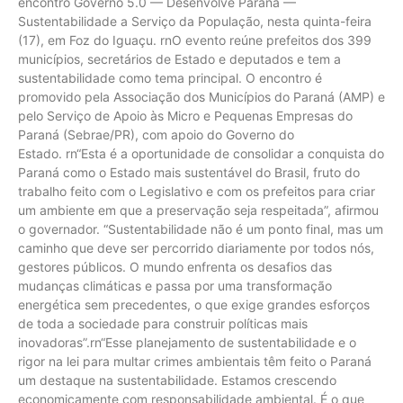
encontro Governo 5.0 — Desenvolve Paraná —
Sustentabilidade a Serviço da População, nesta quinta-feira
(17), em Foz do Iguaçu. rnO evento reúne prefeitos dos 399
municípios, secretários de Estado e deputados e tem a
sustentabilidade como tema principal. O encontro é
promovido pela Associação dos Municípios do Paraná (AMP) e
pelo Serviço de Apoio às Micro e Pequenas Empresas do
Paraná (Sebrae/PR), com apoio do Governo do
Estado. rn“Esta é a oportunidade de consolidar a conquista do
Paraná como o Estado mais sustentável do Brasil, fruto do
trabalho feito com o Legislativo e com os prefeitos para criar
um ambiente em que a preservação seja respeitada”, afirmou
o governador. “Sustentabilidade não é um ponto final, mas um
caminho que deve ser percorrido diariamente por todos nós,
gestores públicos. O mundo enfrenta os desafios das
mudanças climáticas e passa por uma transformação
energética sem precedentes, o que exige grandes esforços
de toda a sociedade para construir políticas mais
inovadoras”.rn“Esse planejamento de sustentabilidade e o
rigor na lei para multar crimes ambientais têm feito o Paraná
um destaque na sustentabilidade. Estamos crescendo
economicamente com responsabilidade ambiental. É o que