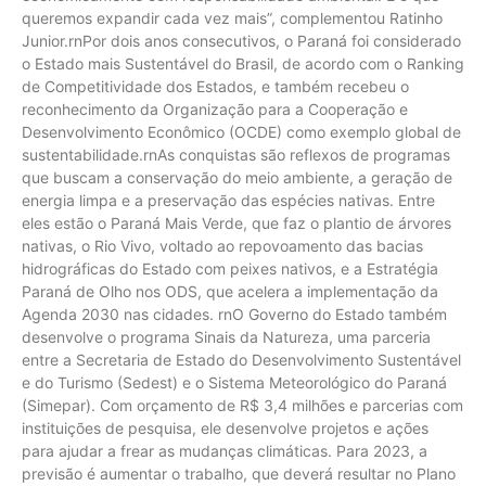
queremos expandir cada vez mais”, complementou Ratinho
Junior.rnPor dois anos consecutivos, o Paraná foi considerado
o Estado mais Sustentável do Brasil, de acordo com o Ranking
de Competitividade dos Estados, e também recebeu o
reconhecimento da Organização para a Cooperação e
Desenvolvimento Econômico (OCDE) como exemplo global de
sustentabilidade.rnAs conquistas são reflexos de programas
que buscam a conservação do meio ambiente, a geração de
energia limpa e a preservação das espécies nativas. Entre
eles estão o Paraná Mais Verde, que faz o plantio de árvores
nativas, o Rio Vivo, voltado ao repovoamento das bacias
hidrográficas do Estado com peixes nativos, e a Estratégia
Paraná de Olho nos ODS, que acelera a implementação da
Agenda 2030 nas cidades. rnO Governo do Estado também
desenvolve o programa Sinais da Natureza, uma parceria
entre a Secretaria de Estado do Desenvolvimento Sustentável
e do Turismo (Sedest) e o Sistema Meteorológico do Paraná
(Simepar). Com orçamento de R$ 3,4 milhões e parcerias com
instituições de pesquisa, ele desenvolve projetos e ações
para ajudar a frear as mudanças climáticas. Para 2023, a
previsão é aumentar o trabalho, que deverá resultar no Plano