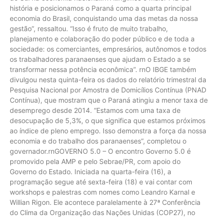
história e posicionamos o Paraná como a quarta principal
economia do Brasil, conquistando uma das metas da nossa
gestão”, ressaltou. “Isso é fruto de muito trabalho,
planejamento e colaboração do poder público e de toda a
sociedade: os comerciantes, empresários, autônomos e todos
os trabalhadores paranaenses que ajudam o Estado a se
transformar nessa potência econômica”. rnO IBGE também
divulgou nesta quinta-feira os dados do relatório trimestral da
Pesquisa Nacional por Amostra de Domicílios Contínua (PNAD
Contínua), que mostram que o Paraná atingiu a menor taxa de
desemprego desde 2014. “Estamos com uma taxa de
desocupação de 5,3%, o que significa que estamos próximos
ao índice de pleno emprego. Isso demonstra a força da nossa
economia e do trabalho dos paranaenses”, completou o
governador.rnGOVERNO 5.0 – O encontro Governo 5.0 é
promovido pela AMP e pelo Sebrae/PR, com apoio do
Governo do Estado. Iniciada na quarta-feira (16), a
programação segue até sexta-feira (18) e vai contar com
workshops e palestras com nomes como Leandro Karnal e
Willian Rigon. Ele acontece paralelamente à 27ª Conferência
do Clima da Organização das Nações Unidas (COP27), no