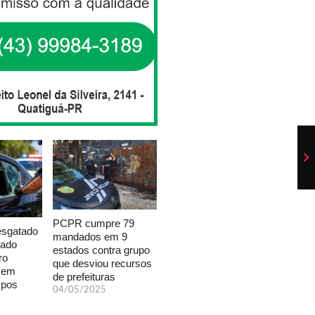
PCPR cumpre 79
esgatado
mandados em 9
xado
estados contra grupo
ro
que desviou recursos
a em
de prefeituras
mpos
04/05/2025