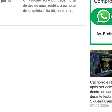
Uma mulher foi encontrada morta
polícias
dentro de uma residência na noite
desta quinta-feira (6), no bairro...
Cachorro é r
após ser dei
dentro de car
durante fest
Siqueira Ca
07/08/2026