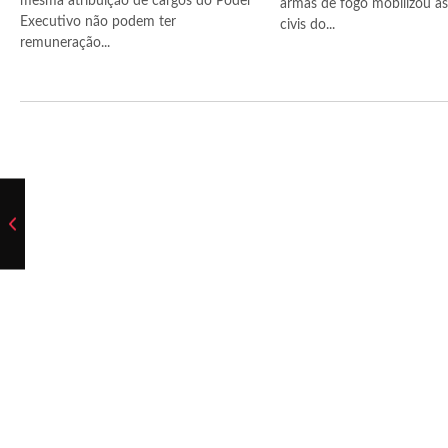
mesma atribuição de cargos do Poder
armas de fogo mobilizou as 
Executivo não podem ter
civis do...
remuneração...