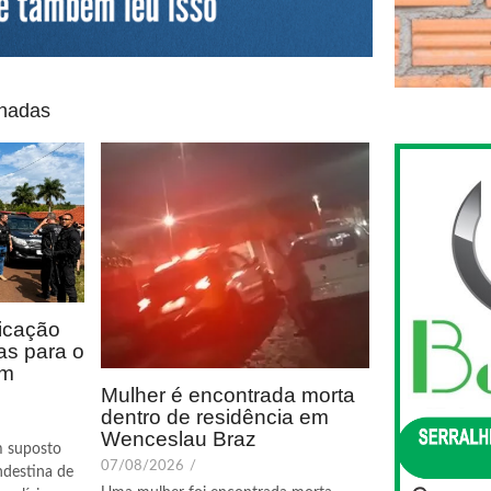
onadas
icação
as para o
em
Mulher é encontrada morta
dentro de residência em
Wenceslau Braz
m suposto
07/08/2026
/
ndestina de