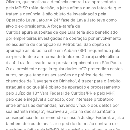
Oliveira, que analisou a denúncia contra Lula apresentada
pelo MP-SP.rnNa decisão, a juíza afirma que os fatos de que
tratam a denúncia já são objeto de investigação pela
Operação Lava Jato.rnA 24ª fase da Lava Jato teve como
alvo o ex-presidente. A força-tarefa de
Curitiba apura suspeitas de que Lula teria sido beneficiado
por empreiteiras investigadas na operação por envolvimento
no esquema de corrupção na Petrobras. São objeto da
apuração as obras no sítio em Atibaia (SP) frequentado pelo
ex-presidente e a reforma do tríplex no Guarujá.rnNo último
dia 4, Lula foi levado para prestar depoimento em São Paulo.
O ex-presidente nega irregularidades.rn”O pretendido nestes
autos, no que tange às acusações de prática de delitos
chamados de “Lavagem de Dinheiro”, é trazer para o âmbito
estadual algo que já é objeto de apuração e processamento
pelo Juízo da 13ª Vara Federal de Curitiba/PR e pelo MPF,
pelo que é inegável a conexão, com interesse probatório
entre ambas as demandas, havendo vínculo dos delitos por
sua estreita relação”, escreveu a juíza na decisão.rnComo
consequência de ter remetido o caso à Justiça Federal, a juíza
também deixou de analisar o pedido de prisão contra o ex-
presidente feito pelo MP-SP. Na decisão, ela afirma que não