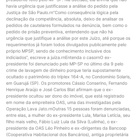
havia urgência que justificasse a análise do pedido pela
Justiça de São Paulo.rn”Como consequência lógica pela
declinação da competência, absoluta, deixo de analisar os
pedidos de cautelares formulados na denúncia, bem como o
pedido de prisão preventiva, entendendo que não há
urgência que justifique a análise por este Juízo, até porque os
requerimentos já foram todos divulgados publicamente pelo
próprio MPSP, sendo de conhecimento inclusive dos
indiciados”, escreve a juíza.rnEntenda o casornO ex-
presidente foi denunciado pelo MP-SP no último dia 9 pelo
crime de lavagem de dinheiro porque teria supostamente
ocultado o patrimônio do tríplex 164-A, no Condomínio Solaris,
em Guarujá (SP). Os promotores Cássio Conserino, Fernando
Henrique Araújo e José Carlos Blat afirmam que o ex-
presidente ocultou ser dono do imóvel, que está registrado
em nome da empreiteira OAS, uma das investigadas pela
Operação Lava Jato.rnOutras 15 pessoas foram denunciadas,
entre elas, a mulher do ex-presidente Lula, Marisa Letícia, seu
filho mais velho, Fábio Luiz Lula da Silva (Lulinha), o ex-
presidente da OAS Léo Pinheiro e ex-dirigentes da Bancoop
(Cooperativa Habitacional dos Bancários), antiga proprietária