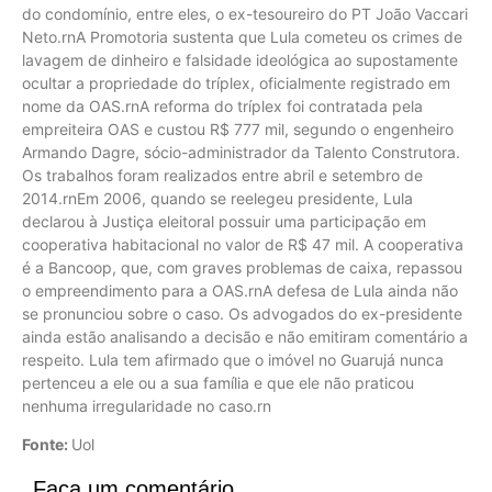
do condomínio, entre eles, o ex-tesoureiro do PT João Vaccari
Neto.rnA Promotoria sustenta que Lula cometeu os crimes de
lavagem de dinheiro e falsidade ideológica ao supostamente
ocultar a propriedade do tríplex, oficialmente registrado em
nome da OAS.rnA reforma do tríplex foi contratada pela
empreiteira OAS e custou R$ 777 mil, segundo o engenheiro
Armando Dagre, sócio-administrador da Talento Construtora.
Os trabalhos foram realizados entre abril e setembro de
2014.rnEm 2006, quando se reelegeu presidente, Lula
declarou à Justiça eleitoral possuir uma participação em
cooperativa habitacional no valor de R$ 47 mil. A cooperativa
é a Bancoop, que, com graves problemas de caixa, repassou
o empreendimento para a OAS.rnA defesa de Lula ainda não
se pronunciou sobre o caso. Os advogados do ex-presidente
ainda estão analisando a decisão e não emitiram comentário a
respeito. Lula tem afirmado que o imóvel no Guarujá nunca
pertenceu a ele ou a sua família e que ele não praticou
nenhuma irregularidade no caso.rn
Fonte:
Uol
Faça um comentário