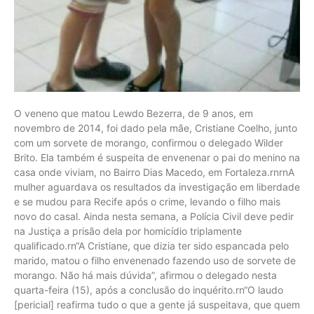
O veneno que matou Lewdo Bezerra, de 9 anos, em
novembro de 2014, foi dado pela mãe, Cristiane Coelho, junto
com um sorvete de morango, confirmou o delegado Wilder
Brito. Ela também é suspeita de envenenar o pai do menino na
casa onde viviam, no Bairro Dias Macedo, em Fortaleza.rnrnA
mulher aguardava os resultados da investigação em liberdade
e se mudou para Recife após o crime, levando o filho mais
novo do casal. Ainda nesta semana, a Polícia Civil deve pedir
na Justiça a prisão dela por homicídio triplamente
qualificado.rn“A Cristiane, que dizia ter sido espancada pelo
marido, matou o filho envenenado fazendo uso de sorvete de
morango. Não há mais dúvida”, afirmou o delegado nesta
quarta-feira (15), após a conclusão do inquérito.rn“O laudo
[pericial] reafirma tudo o que a gente já suspeitava, que quem