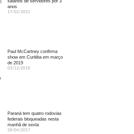
salários de servidores por 3
anos
17/02/2021
Paul McCartney confirma
show em Curitiba em março
de 2019
03/12/2018
Paraná tem quatro rodovias
federais bloqueadas nesta
manhã de sexta
28/04/2017