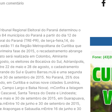
um comentário
ibunal Regional Eleitoral do Paraná determinou o
 84 municípios do Paraná a partir do dia 12 de
ral do Paraná (TRE-PR), de terça-feira,14, do
stão 11 da Região Metropolitana de Curitiba que
primeira fase de 2015, o recadastramento abrange
osto será realizada em Colombo, Almirante
to, os eleitores de Bocaiúva do Sul, Adrianópolis,
tre 22 de maio e 28 de agosto, o cadastramento
 Grande do Sul e Quatro Barras.rnJá e uma segunda
io e 30 de setembro de 2015. No Paraná, 25% dos
ado, em Curitiba e outras nove cidades (Londrina,
, Campo Largo e Balsa Nova). rnConfira a listagem
 Cascavel, Santa Tereza do Oeste e Lindoeste;
 de maio e 30 de setembro de 2015, em Guarapuava,
a.rnEntre 10 de junho e 30 de setembro de 2015,
e Arapongas e Sabaudia.rnEntre 16 de junho e 30