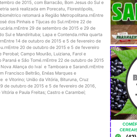
etembro de 2015, com Barracão, Bom Jesus do Sul e
etria será realizada em Porecatu, Florestópolis,
 biométrico retomará a Região Metropolitana.rnEntre
sé dos Pinhais e Tijucas do Sul.rnEntre 22 de
aucária.rnEntre 29 de setembro de 2015 e 29 de
do Sul e Mandirituba; Lapa e Contenda.rnNa quarta
.rnEntre 14 de outubro de 2015 e 5 de fevereiro de
pu.rnEntre 20 de outubro de 2015 e 5 de fevereiro
 Perobal; Campo Mourão, Luiziana, Farol e
 do Paraná e São Tomé.rnEntre 22 de outubro de 2015
 Nova Aliança do Ivaí e Tamboara e Sarandi.rnEntre
em Francisco Beltrão, Enéas Marques e
 e Vitorino; União da Vitória, Bituruna, Cruz
 29 de outubro de 2015 e 5 de fevereiro de 2016,
 Vitória e Paula Freitas; Castro e Carambeí;