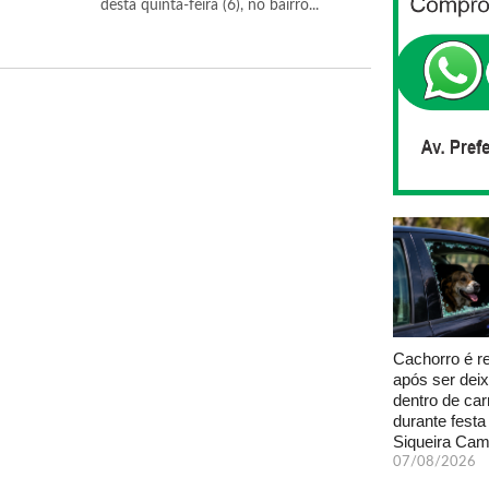
desta quinta-feira (6), no bairro...
Cachorro é r
após ser dei
dentro de car
durante fest
Siqueira Ca
07/08/2026