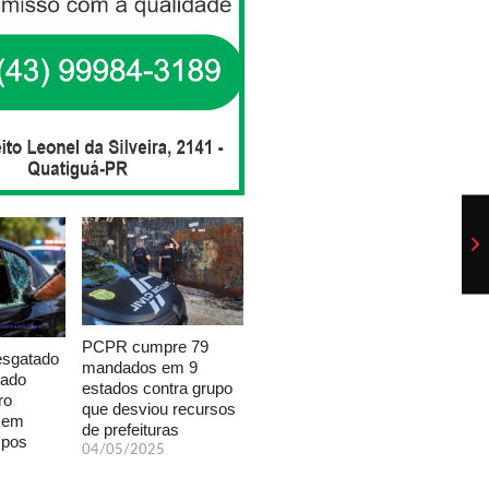
PCPR cumpre 79
esgatado
mandados em 9
xado
estados contra grupo
ro
que desviou recursos
a em
de prefeituras
mpos
04/05/2025