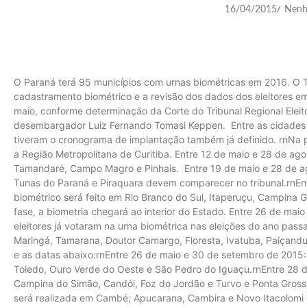
16/04/2015
Nenh
/
O Paraná terá 95 municípios com urnas biométricas em 2016. O Tr
cadastramento biométrico e a revisão dos dados dos eleitores em
maio, conforme determinação da Corte do Tribunal Regional Eleito
desembargador Luiz Fernando Tomasi Keppen. Entre as cidades e
tiveram o cronograma de implantação também já definido. rnNa 
a Região Metropolitana de Curitiba. Entre 12 de maio e 28 de ag
Tamandaré, Campo Magro e Pinhais. Entre 19 de maio e 28 de agos
Tunas do Paraná e Piraquara devem comparecer no tribunal.rnEn
biométrico será feito em Rio Branco do Sul, Itaperuçu, Campina
fase, a biometria chegará ao interior do Estado. Entre 26 de ma
eleitores já votaram na urna biométrica nas eleições do ano pass
Maringá, Tamarana, Doutor Camargo, Floresta, Ivatuba, Paiçandu
e as datas abaixo:rnEntre 26 de maio e 30 de setembro de 2015:
Toledo, Ouro Verde do Oeste e São Pedro do Iguaçu.rnEntre 28
Campina do Simão, Candói, Foz do Jordão e Turvo e Ponta Gross
será realizada em Cambé; Apucarana, Cambira e Novo Itacolomi 