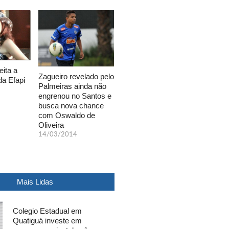
eita a
Zagueiro revelado pelo
da Efapi
Palmeiras ainda não
engrenou no Santos e
busca nova chance
com Oswaldo de
Oliveira
14/03/2014
Mais Lidas
Colegio Estadual em
Quatiguá investe em