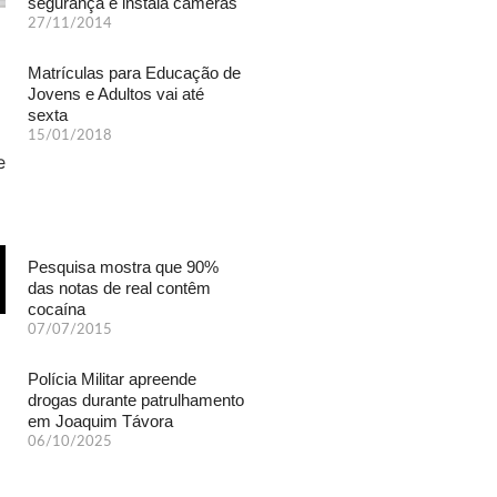
segurança e instala câmeras
27/11/2014
Matrículas para Educação de
Jovens e Adultos vai até
sexta
15/01/2018
Pesquisa mostra que 90%
das notas de real contêm
cocaína
07/07/2015
Polícia Militar apreende
drogas durante patrulhamento
em Joaquim Távora
06/10/2025