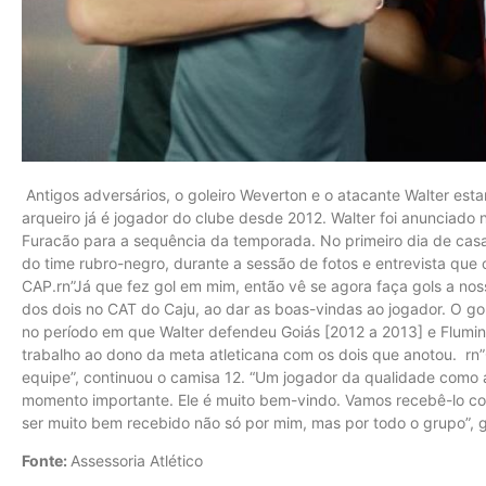
Antigos adversários, o goleiro Weverton e o atacante Walter est
arqueiro já é jogador do clube desde 2012. Walter foi anunciado 
Furacão para a sequência da temporada. No primeiro dia de casa
do time rubro-negro, durante a sessão de fotos e entrevista que
CAP.rn”Já que fez gol em mim, então vê se agora faça gols a noss
dos dois no CAT do Caju, ao dar as boas-vindas ao jogador. O go
no período em que Walter defendeu Goiás [2012 a 2013] e Flumi
trabalho ao dono da meta atleticana com os dois que anotou. rn”C
equipe”, continuou o camisa 12. “Um jogador da qualidade como 
momento importante. Ele é muito bem-vindo. Vamos recebê-lo co
ser muito bem recebido não só por mim, mas por todo o grupo”, 
Fonte:
Assessoria Atlético