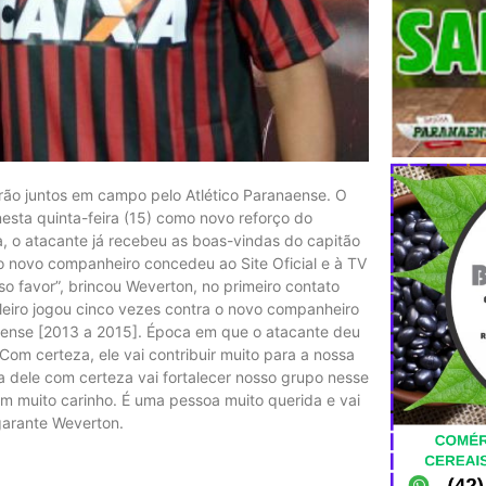
arão juntos em campo pelo Atlético Paranaense. O
nesta quinta-feira (15) como novo reforço do
, o atacante já recebeu as boas-vindas do capitão
 o novo companheiro concedeu ao Site Oficial e à TV
o favor”, brincou Weverton, no primeiro contato
leiro jogou cinco vezes contra o novo companheiro
nense [2013 a 2015]. Época em que o atacante deu
om certeza, ele vai contribuir muito para a nossa
a dele com certeza vai fortalecer nosso grupo nesse
m muito carinho. É uma pessoa muito querida e vai
garante Weverton.