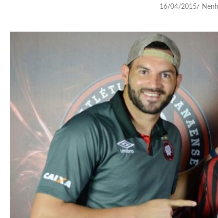
16/04/2015
Nenh
/