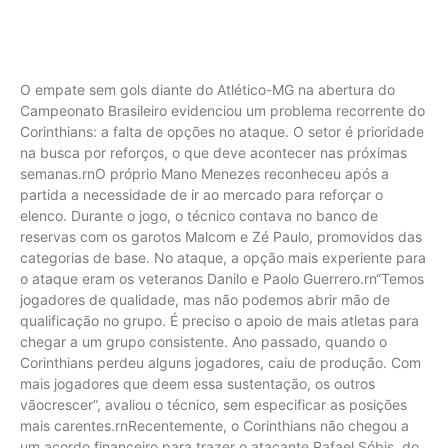
O empate sem gols diante do Atlético-MG na abertura do
Campeonato Brasileiro evidenciou um problema recorrente do
Corinthians: a falta de opções no ataque. O setor é prioridade
na busca por reforços, o que deve acontecer nas próximas
semanas.rnO próprio Mano Menezes reconheceu após a
partida a necessidade de ir ao mercado para reforçar o
elenco. Durante o jogo, o técnico contava no banco de
reservas com os garotos Malcom e Zé Paulo, promovidos das
categorias de base. No ataque, a opção mais experiente para
o ataque eram os veteranos Danilo e Paolo Guerrero.rn“Temos
jogadores de qualidade, mas não podemos abrir mão de
qualificação no grupo. É preciso o apoio de mais atletas para
chegar a um grupo consistente. Ano passado, quando o
Corinthians perdeu alguns jogadores, caiu de produção. Com
mais jogadores que deem essa sustentação, os outros
vãocrescer”, avaliou o técnico, sem especificar as posições
mais carentes.rnRecentemente, o Corinthians não chegou a
um acordo financeiro para trazer o atacante Rafael Sóbis, do