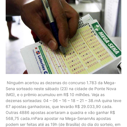
Ninguém acertou as dezenas do concurso 1.783 da Mega-
Sena sorteado neste sábado (23) na cidade de Ponte Nova
(MG), e o prêmio acumulou em R$ 10 milhões. Veja as
dezenas sorteadas: 04 – 06 – 16 – 18 – 21 – 38.rnA quina teve
67 apostas ganhadoras, que levarão R$ 29.033,90 cada.
Outras 4886 apostas acertaram a quadra e vão ganhar R$
568,75 cada.rnPara apostar na Mega-SenarnAs apostas
podem ser feitas até as 19h (de Brasília) do dia do sorteio, em