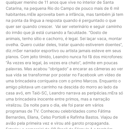
qualquer menino de 11 anos que vive no interior de Santa
Catarina, na pequena Rio do Campo de pouco mais de 6 mil
habitantes.rnEle aproveita bem a infância, mas também já tem
na ponta da língua a resposta quando é perguntado o que
quer ser quando crescer. Vai ser veterinário e seguir caminho
do irmão que já está cursando a faculdade. “Gosto de
animais, tenho sítio e cachorro, é legal. Sei laçar vaca, montar
ovelha. Quero cuidar deles, tratar quando estiverem doentes”,
diz.rnSer narrador esportivo ou artista jamais esteve em seus
planos. Com jeito tímido, Leandro nunca foi fã dos microfones:
“Às vezes era legal, às vezes era chato”, admite em poucas
palavras. Mas acabou “obrigado” a encarar as câmeras ao ver
sua vida se transformar por postar no Facebook um vídeo de
uma brincadeira corriqueira com o primo Marcos. Enquanto o
amigo pilotava um carrinho na descida do morro ao lado da
casa avó, em Taió-SC, Leandro narrava as peripécias.rnEra só
uma brincadeira inocente entre primos, mas a narração
viralizou. Da noite para o dia, ele foi parar em vários
programas de TV. Conheceu celebridades como Fátima
Bernardes, Eliana, Celso Portiolli e Rafinha Bastos. Viajou de
avião pela primeira vez e virou até garoto propaganda.