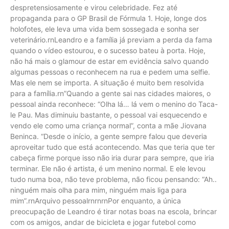
despretensiosamente e virou celebridade. Fez até
propaganda para o GP Brasil de Fórmula 1. Hoje, longe dos
holofotes, ele leva uma vida bem sossegada e sonha ser
veterinário.rnLeandro e a família já previam a perda da fama
quando o vídeo estourou, e o sucesso bateu à porta. Hoje,
não há mais o glamour de estar em evidência salvo quando
algumas pessoas o reconhecem na rua e pedem uma selfie.
Mas ele nem se importa. A situação é muito bem resolvida
para a família.rn”Quando a gente sai nas cidades maiores, o
pessoal ainda reconhece: “Olha lá… lá vem o menino do Taca-
le Pau. Mas diminuiu bastante, o pessoal vai esquecendo e
vendo ele como uma criança normal”, conta a mãe Jiovana
Beninca. “Desde o início, a gente sempre falou que deveria
aproveitar tudo que está acontecendo. Mas que teria que ter
cabeça firme porque isso não iria durar para sempre, que iria
terminar. Ele não é artista, é um menino normal. E ele levou
tudo numa boa, não teve problema, não ficou pensando: “Ah..
ninguém mais olha para mim, ninguém mais liga para
mim”.rnArquivo pessoalrnrnrnPor enquanto, a única
preocupação de Leandro é tirar notas boas na escola, brincar
com os amigos, andar de bicicleta e jogar futebol como