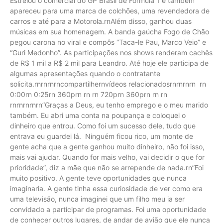
Estrelou o comercial do GP Brasil de Fórmula 1 e também
apareceu para uma marca de colchões, uma revendedora de
carros e até para a Motorola.rnAlém disso, ganhou duas
músicas em sua homenagem. A banda gaúcha Fogo de Chão
pegou carona no viral e compôs “Taca-le Pau, Marco Veio” e
“Guri Medonho”. As participações nos shows renderam cachês
de R$ 1 mil a R$ 2 mil para Leandro. Até hoje ele participa de
algumas apresentações quando o contratante
solicita.rnrnrnrncompartilhernvídeos relacionadosrnrnrnrn rn
0:00rn 0:25rn 360prn rn rn 720prn 360prn rn rn
rnrnrnrnrn”Graças a Deus, eu tenho emprego e o meu marido
também. Eu abri uma conta na poupança e coloquei o
dinheiro que entrou. Como foi um sucesso dele, tudo que
entrava eu guardei lá. Ninguém ficou rico, um monte de
gente acha que a gente ganhou muito dinheiro, não foi isso,
mais vai ajudar. Quando for mais velho, vai decidir o que for
prioridade”, diz a mãe que não se arrepende de nada.rn”Foi
muito positivo. A gente teve oportunidades que nunca
imaginaria. A gente tinha essa curiosidade de ver como era
uma televisão, nunca imaginei que um filho meu ia ser
convidado a participar de programas. Foi uma oportunidade
de conhecer outros lugares, de andar de avião que ele nunca