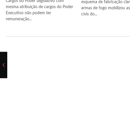
Cargos do Poder Legislativo com
esquema de fabricação cla
mesma atribuição de cargos do Poder
armas de fogo mobilizou as 
Executivo não podem ter
civis do...
remuneração...