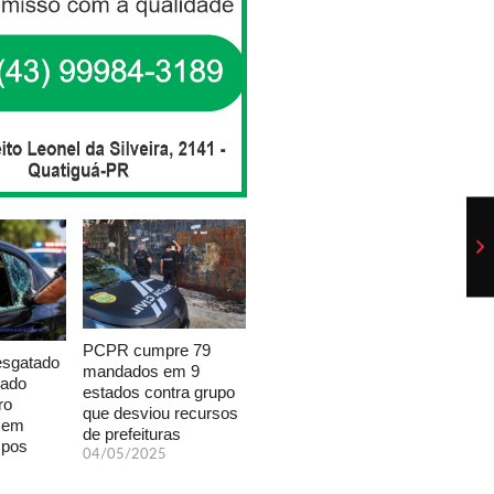
PCPR cumpre 79
esgatado
mandados em 9
xado
estados contra grupo
ro
que desviou recursos
a em
de prefeituras
mpos
04/05/2025