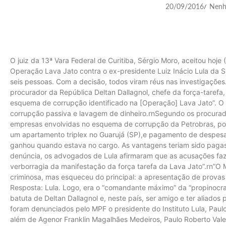
20/09/2016
Nenh
/
O juiz da 13ª Vara Federal de Curitiba, Sérgio Moro, aceitou hoje
Operação Lava Jato contra o ex-presidente Luiz Inácio Lula da Sil
seis pessoas. Com a decisão, todos viram réus nas investigaçõ
procurador da República Deltan Dallagnol, chefe da força-taref
esquema de corrupção identificado na [Operação] Lava Jato”. O 
corrupção passiva e lavagem de dinheiro.rnSegundo os procurad
empresas envolvidas no esquema de corrupção da Petrobras, po
um apartamento triplex no Guarujá (SP),e pagamento de despes
ganhou quando estava no cargo. As vantagens teriam sido pagas
denúncia, os advogados de Lula afirmaram que as acusações fa
verborragia da manifestação da força tarefa da Lava Jato”.rn”
criminosa, mas esqueceu do principal: a apresentação de provas
Resposta: Lula. Logo, era o “comandante máximo” da “propinocrac
batuta de Deltan Dallagnol e, neste país, ser amigo e ter aliado
foram denunciados pelo MPF o presidente do Instituto Lula, Paul
além de Agenor Franklin Magalhães Medeiros, Paulo Roberto Vale