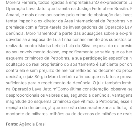
Moreira Ferreira, todos ligadas à empreiteira.rnO ex-presidente
Operação Lava Jato, que tramita na Justiça Federal em Brasília. 
Amaral, e mais cinco acusados pelo crime de obstrução das inve
tentar impedir o ex-diretor da Área Internacional da Petrobras N
premiada com a força-tarefa de investigadores da Operação Lava
denúncia, Moro “lamentou” a parte das acusações sobre a ex-prim
dúvidas se a esposa de Lula tinha conhecimento dos supostos c
realizada contra Marisa Letícia Lula da Silva, esposa do ex-pres
ao seu envolvimento doloso, especificamente se sabia que os ben
esquema criminoso da Petrobras, a sua participação específica n
ocultação do real proprietário do apartamento é suficiente por o
contra ela e sem prejuízo de melhor reflexão no decorrer do pr
decisão, o juiz Sérgio Moro também afirmou que os fatos e prova
suficientes para o recebimento da denúncia. O juiz também lemb
na Operação Lava Jato.rn“Como última consideração, observa-se
desproporcionais os valores das, segundo a denúncia, vantagens
magnitude do esquema criminoso que vitimou a Petrobras, esse é 
rejeição da denúncia, já que isso não descaracterizaria o ilícito
montante de milhares, milhões ou de dezenas de milhões de reais”,
Fonte:
Agência Brasil