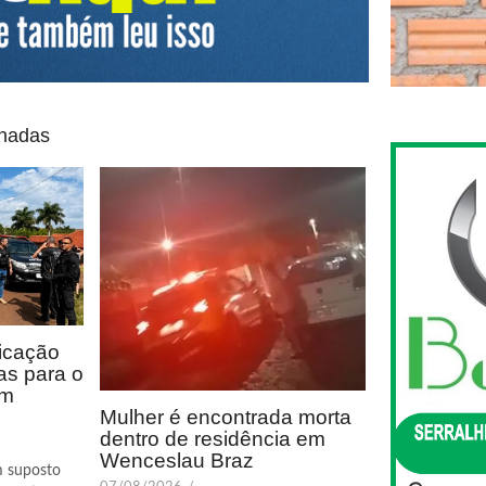
onadas
icação
as para o
em
Mulher é encontrada morta
dentro de residência em
Wenceslau Braz
m suposto