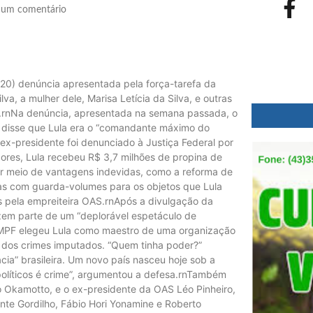
um comentário
 (20) denúncia apresentada pela força-tarefa da
va, a mulher dele, Marisa Letícia da Silva, e outras
es.rnNa denúncia, apresentada na semana passada, o
a, disse que Lula era o “comandante máximo do
ex-presidente foi denunciado à Justiça Federal por
ores, Lula recebeu R$ 3,7 milhões de propina de
r meio de vantagens indevidas, como a reforma de
as com guarda-volumes para os objetos que Lula
 pela empreiteira OAS.rnApós a divulgação da
zem parte de um “deplorável espetáculo de
O MPF elegeu Lula como maestro de uma organização
 dos crimes imputados. “Quem tinha poder?”
ia” brasileira. Um novo país nasceu hoje sob a
s políticos é crime”, argumentou a defesa.rnTambém
o Okamotto, e o ex-presidente da OAS Léo Pinheiro,
nte Gordilho, Fábio Hori Yonamine e Roberto