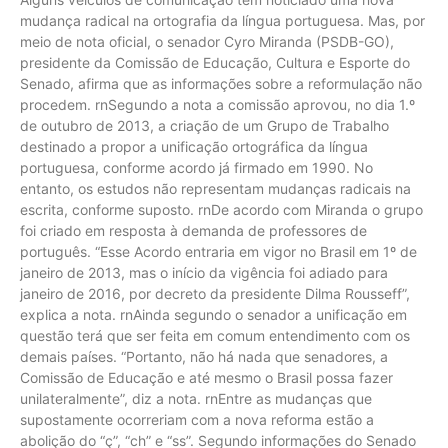
mudança radical na ortografia da língua portuguesa. Mas, por
meio de nota oficial, o senador Cyro Miranda (PSDB-GO),
presidente da Comissão de Educação, Cultura e Esporte do
Senado, afirma que as informações sobre a reformulação não
procedem. rnSegundo a nota a comissão aprovou, no dia 1.º
de outubro de 2013, a criação de um Grupo de Trabalho
destinado a propor a unificação ortográfica da língua
portuguesa, conforme acordo já firmado em 1990. No
entanto, os estudos não representam mudanças radicais na
escrita, conforme suposto. rnDe acordo com Miranda o grupo
foi criado em resposta à demanda de professores de
português. “Esse Acordo entraria em vigor no Brasil em 1º de
janeiro de 2013, mas o início da vigência foi adiado para
janeiro de 2016, por decreto da presidente Dilma Rousseff”,
explica a nota. rnAinda segundo o senador a unificação em
questão terá que ser feita em comum entendimento com os
demais países. “Portanto, não há nada que senadores, a
Comissão de Educação e até mesmo o Brasil possa fazer
unilateralmente”, diz a nota. rnEntre as mudanças que
supostamente ocorreriam com a nova reforma estão a
abolição do “ç”, “ch” e “ss”. Segundo informações do Senado