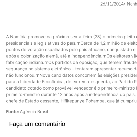
26/11/2014
Nenh
/
A Namíbia promove na próxima sexta-feira (28) o primeiro pleito 
presidenciais e legislativas do país.rnCerca de 1,2 milhão de el
pontos de votação espalhados pelo país africano, conquistado e a
após a colonização alemã, até a independência.rnOs eleitores vão 
fabricação indiana.rnOs partidos da oposição, que temem fraude
segurança no sistema eletrônico – tentaram apresentar recurso de
não funcionou.rnNove candidatos concorrem às eleições preside
para a Liberdade Econômica, de extrema-esquerda, ao Partido R
candidato cotado como provável vencedor é o primeiro-ministro
primeiro-ministro durante 12 anos após a independência do país
chefe de Estado cessante, Hifikepunye Pohamba, que já cumpri
Fonte:
Agência Brasil
Faça um comentário