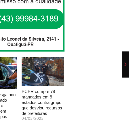
PCPR cumpre 79
esgatado
mandados em 9
xado
estados contra grupo
ro
que desviou recursos
a em
de prefeituras
mpos
04/05/2025