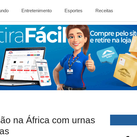
Mundo
Entretenimento
Esportes
Receitas
ção na África com urnas
cas