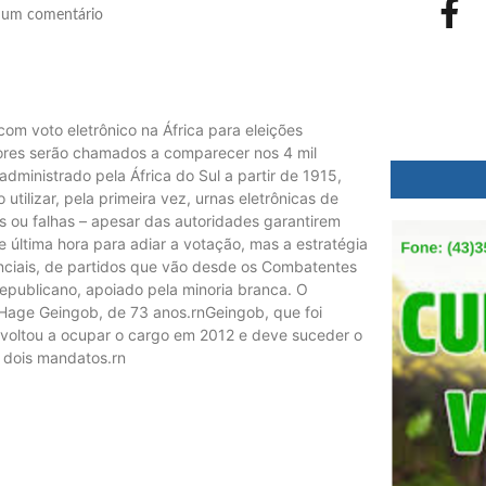
um comentário
com voto eletrônico na África para eleições
eitores serão chamados a comparecer nos 4 mil
dministrado pela África do Sul a partir de 1915,
utilizar, pela primeira vez, urnas eletrônicas de
s ou falhas – apesar das autoridades garantirem
 última hora para adiar a votação, mas a estratégia
nciais, de partidos que vão desde os Combatentes
epublicano, apoiado pela minoria branca. O
 Hage Geingob, de 73 anos.rnGeingob, que foi
, voltou a ocupar o cargo em 2012 e deve suceder o
u dois mandatos.rn