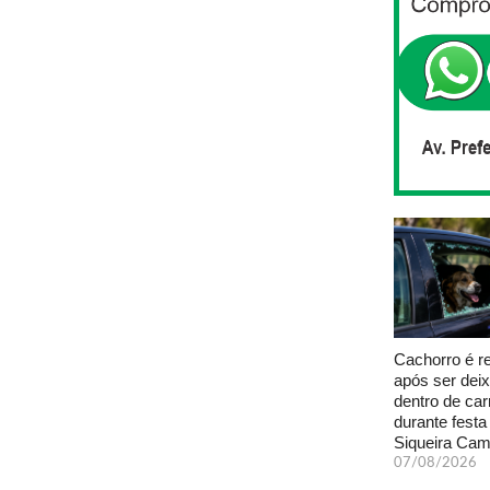
Cachorro é r
após ser dei
dentro de car
durante fest
Siqueira Ca
07/08/2026