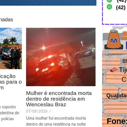
onadas
icação
as para o
em
Mulher é encontrada morta
dentro de residência em
Wenceslau Braz
m suposto
07/08/2026
/
ndestina de
Uma mulher foi encontrada morta
polícias
dentro de uma residência na noite