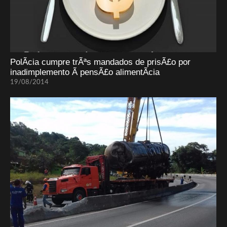
PolÃ­cia cumpre trÃªs mandados de prisÃ£o por
inadimplemento Ã pensÃ£o alimentÃ­cia
19/08/2014