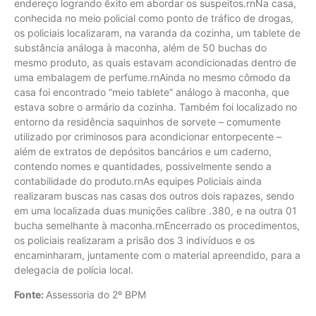
endereço logrando êxito em abordar os suspeitos.rnNa casa,
conhecida no meio policial como ponto de tráfico de drogas,
os policiais localizaram, na varanda da cozinha, um tablete de
substância análoga à maconha, além de 50 buchas do
mesmo produto, as quais estavam acondicionadas dentro de
uma embalagem de perfume.rnAinda no mesmo cômodo da
casa foi encontrado “meio tablete” análogo à maconha, que
estava sobre o armário da cozinha. Também foi localizado no
entorno da residência saquinhos de sorvete – comumente
utilizado por criminosos para acondicionar entorpecente –
além de extratos de depósitos bancários e um caderno,
contendo nomes e quantidades, possivelmente sendo a
contabilidade do produto.rnAs equipes Policiais ainda
realizaram buscas nas casas dos outros dois rapazes, sendo
em uma localizada duas munições calibre .380, e na outra 01
bucha semelhante à maconha.rnEncerrado os procedimentos,
os policiais realizaram a prisão dos 3 indivíduos e os
encaminharam, juntamente com o material apreendido, para a
delegacia de polícia local.
Fonte:
Assessoria do 2º BPM