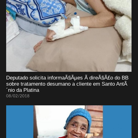
Deputado solicita informaÃ§Ãµes Ã direÃ§Ã£o do BB
sobre tratamento desumano a cliente em Santo AntÃ
´nio da Platina
08/02/2018